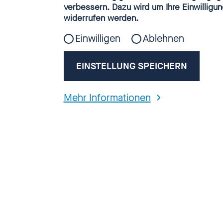
Webanalyse
verbessern. Dazu wird um Ihre Einwilligun
widerrufen werden.
Hier finden Sie
Einwilligen
Ablehnen
Betroffenenrat
Missbrauch von
EINSTELLUNG SPEICHERN
Mehr Informationen
Einige M
Hintergr
Themen u
Verfügun