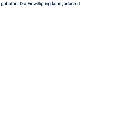
 gebeten. Die Einwilligung kann jederzeit
schließen
s
 sexuellen
rviews,
n
en zur