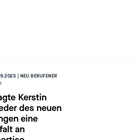
9.2025 | NEU BERUFENER
F
gte Kerstin
ieder des neuen
ngen eine
alt an
pertise…