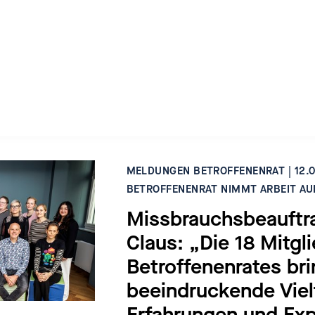
unter:
presse@betroffenenrat-ubskm.de
MELDUNGEN BETROFFENENRAT | 12.0
BETROFFENENRAT NIMMT ARBEIT AU
Missbrauchsbeauftra
Claus: „Die 18 Mitgl
Betroffenenrates bri
beeindruckende Vielf
Erfahrungen und Ex