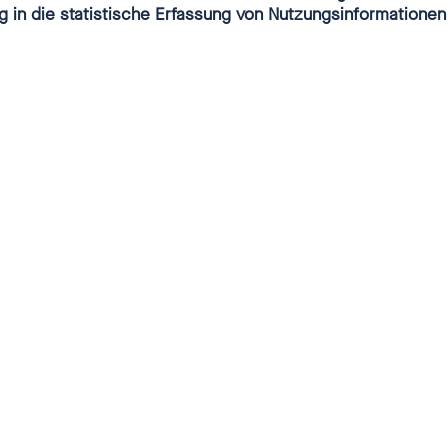
g in die statistische Erfassung von Nutzungsinformationen
 aktuelle Pressemitteilungen und Stellungnahmen de
es bei der Unabhängigen Bundesbeauftragten gegen
 Kindern und Jugendlichen.
itglieder des Betroffenenrates stehen für Inte
undgespräche oder Gespräche zu spezifische
nd Aspekten für Medien als Ansprechperson
g.