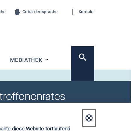
che
Gebärdensprache
Kontakt
MEDIATHEK
troffenenrates
⊗
Dialog
hte diese Website fortlaufend