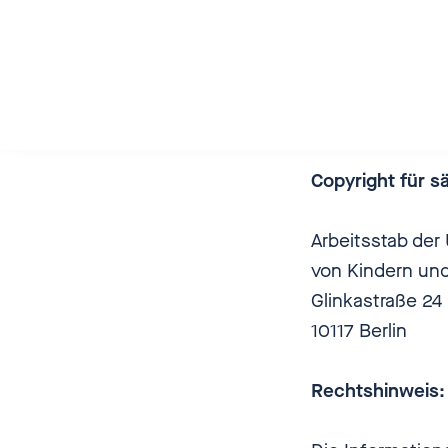
coding. powerf
Gustav-Meyer-Al
13355 Berlin
E-Mail:
info(at)c
Web:
https://ww
Copyright für s
Arbeitsstab de
von Kindern un
Glinkastraße 24
10117 Berlin
Rechtshinweis