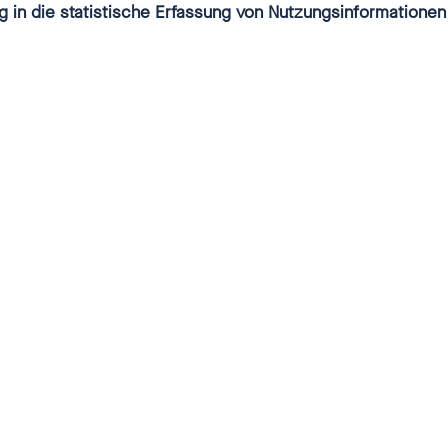
g in die statistische Erfassung von Nutzungsinformationen
gebot wird herausgegeben vom
r Unabhängigen Bundesbeauftragten gegen sexuelle
d Jugendlichen
(at)ubskm.bund.de