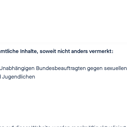
ul. systems. CPS GmbH
lee 25 | Gebäude 13/5
ps-it.de
w.cps-it.de
ämtliche Inhalte, soweit nicht anders vermerkt:
r Unabhängigen Bundesbeauftragten gegen sexuelle
d Jugendlichen
: