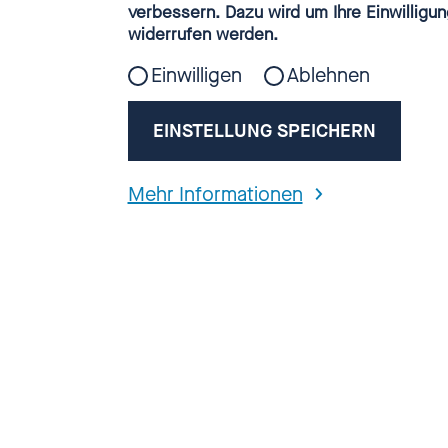
Webanalyse
verbessern. Dazu wird um Ihre Einwilligun
Das Internetan
widerrufen werden.
Einwilligen
Ablehnen
Arbeitsstab de
von Kindern un
EINSTELLUNG SPEICHERN
Glinkastraße 24
10117 Berlin
Mehr Informationen
E-Mail:
kontakt
Verantwortlich:
Jana Borkamp
Realisierung: