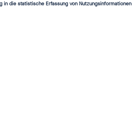
g in die statistische Erfassung von Nutzungsinformationen
enrat 2015-2025: Schwerpunkte
ie die Amtszeiten des Betroffenenrates vor August 
: Betroffenenrat 2015-2025
.