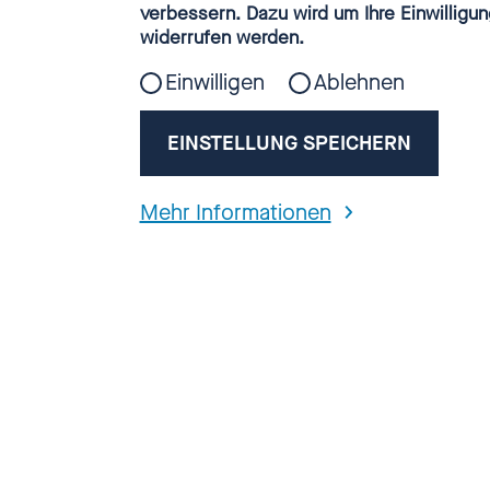
Webanalyse
verbessern. Dazu wird um Ihre Einwilligun
widerrufen werden.
Einwilligen
Ablehnen
EINSTELLUNG SPEICHERN
Mehr Informationen
Betroffen
Schwerpunkte, d
finden sich
hier