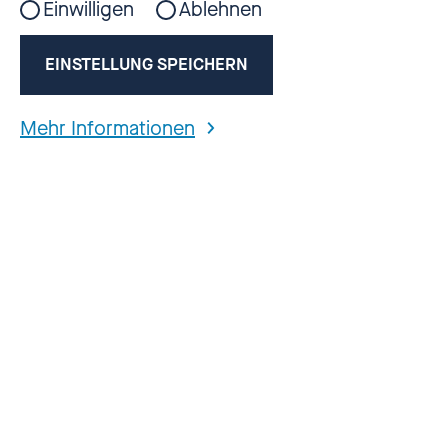
Einwilligen
Ablehnen
EINSTELLUNG SPEICHERN
Mehr Informationen
Kampagnen-Spot »7 Tipps, wie du
Kinder besser vor sexueller Gewalt
schützen kannst!« (2025)