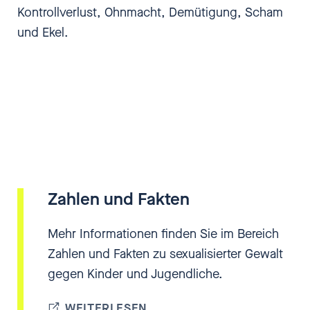
Kontrollverlust, Ohnmacht, Demütigung, Scham
und Ekel.
Zahlen und Fakten
Mehr Informationen finden Sie im Bereich
Zahlen und Fakten zu sexualisierter Gewalt
gegen Kinder und Jugendliche.
WEITERLESEN