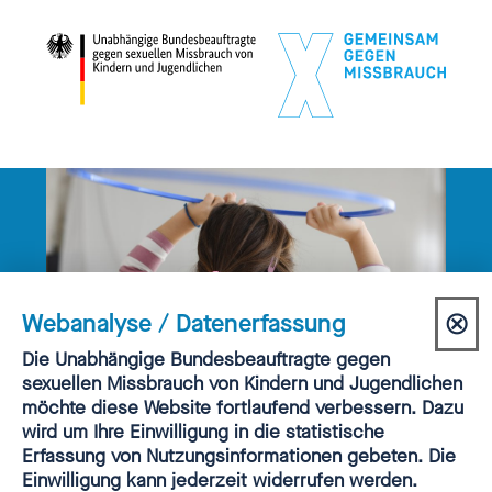
⊗
Webanalyse / Datenerfassung
Dia
Einwilligung
Die Unabhängige Bundesbeauftragte gegen
Webanalyse
sexuellen Missbrauch von Kindern und Jugendlichen
sch
Definition von
möchte diese Website fortlaufend verbessern. Dazu
wird um Ihre Einwilligung in die statistische
Kindesmissbrauch
Erfassung von Nutzungsinformationen gebeten. Die
Einwilligung kann jederzeit widerrufen werden.