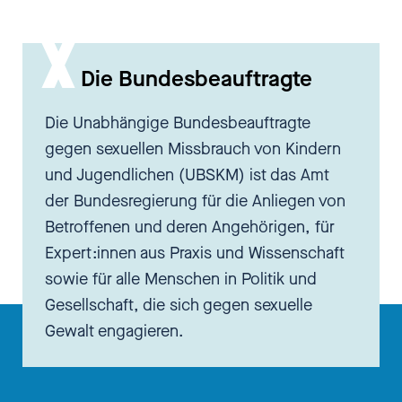
Die Bundesbeauftragte
Die Unabhängige Bundesbeauftragte
gegen sexuellen Missbrauch von Kindern
und Jugendlichen (UBSKM) ist das Amt
der Bundesregierung für die Anliegen von
Betroffenen und deren Angehörigen, für
Expert:innen aus Praxis und Wissenschaft
sowie für alle Menschen in Politik und
Gesellschaft, die sich gegen sexuelle
Gewalt engagieren.