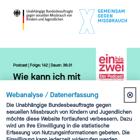
Podcast | Folge: 142 | Dauer: 36:31
Wie kann ich mit
Kindern über
⊗
Webanalyse / Datenerfassung
Sexualität
Dia
Einwilligung
Die Unabhängige Bundesbeauftragte gegen
sprechen,
Webanalyse
sexuellen Missbrauch von Kindern und Jugendlichen
sch
Christiane Kolb
?
möchte diese Website fortlaufend verbessern. Dazu
wird um Ihre Einwilligung in die statistische
Erfassung von Nutzungsinformationen gebeten. Die
HIER REINHÖREN
Einwilligung kann jederzeit widerrufen werden.
▷