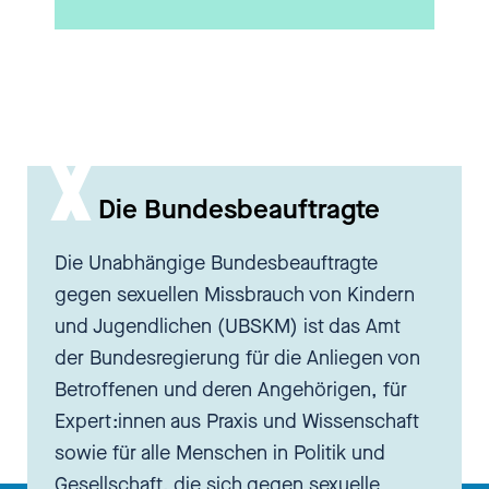
einer erwachsenen Frau schreibt
oder erwachsenen Männern,
geht sofort zurück dazu: Was
haben mir meine Eltern dazu
gesagt? Was hat mein Umfeld mir
über meinen Körper
Die Bundesbeauftragte
beigebracht? Wie bin ich in
meinen Körper reingekommen?
Die Unabhängige Bundesbeauftragte
Und das hat mich wahnsinnig
gegen sexuellen Missbrauch von Kindern
fasziniert dann dieses, diese
und Jugendlichen (UBSKM) ist das Amt
Prägung macht so viel mit uns,
der Bundesregierung für die Anliegen von
wie wir später mit Sexualität
Betroffenen und deren Angehörigen, für
umgehen oder wie wir Grenzen
Expert:innen aus Praxis und Wissenschaft
setzen können, was ja hier ein
sowie für alle Menschen in Politik und
großes Thema ist, auch in
Gesellschaft, die sich gegen sexuelle