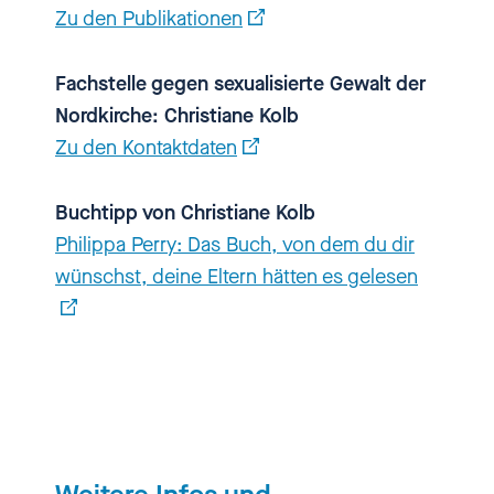
kann das nicht Eltern direkt
Zu den Publikationen
abschrecken, wenn sie das so
lesen?
Fachstelle gegen sexualisierte Gewalt der
Nordkirche: Christiane Kolb
[00:02:02.830] - Christiane Kolb
Zu den Kontaktdaten
Ich hoffe nicht, weil es eigentlich
Buchtipp von Christiane Kolb
eine Einladung sein soll und auch
Philippa Perry: Das Buch, von dem du dir
gleich eine sozusagen eine
wünschst, deine Eltern hätten es gelesen
Markierung. Es geht von Anfang
an los, dass wir damit umgehen.
Und ja, also ich wollte Eltern eher
ermutigen, die ganze Spanne
mitzunehmen und
wahrzunehmen, dass Aufklärung
oder wie man...sexuelle Bildung