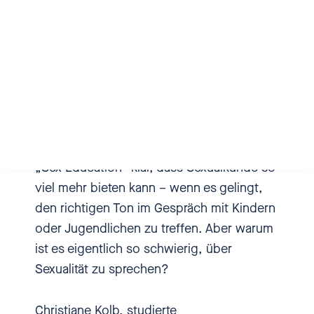
Bundestrainer oder ehemalige
sein und sich altersgemäß durch mehrere
Bundestrainer.
Klassenstufen ziehen. Das sagt nicht viel
darüber aus, WIE Sexualkunde unterrichtet
[00:00:20.940] - Nadia Kailouli
wird, noch immer gibt es eher lustlose
Ansätze, die vor allem Verhütung
Hi, herzlich willkommen bei
thematisieren und mit Hilfe von Bananen
einbiszwei, dem Podcast über
und Kondomen anschaulich machen
Sexismus, sexuelle Übergriffe
wollen. Dabei ist spätestens seit der Serie
und sexuelle Gewalt gegen
„Sex Education” klar, dass Sexualkunde so
Kinder und Jugendliche. Ich bin
viel mehr bieten kann – wenn es gelingt,
Nadia Kailouli und in diesem
den richtigen Ton im Gespräch mit Kindern
Podcast geht es um persönliche
oder Jugendlichen zu treffen. Aber warum
Geschichten, um akute
ist es eigentlich so schwierig, über
Missstände und um die Frage,
Sexualität zu sprechen?
was man tun kann, damit sich
was ändert? Hier ist einbiszwei.
Christiane Kolb, studierte