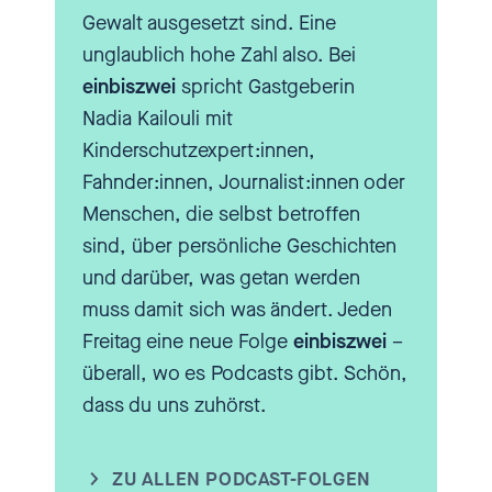
und so mal auseinandersetzen.
Gewalt ausgesetzt sind. Eine
Gerne auch auf
unglaublich hohe Zahl also. Bei
wissenschaftlicher Basis oder
einbiszwei
spricht Gastgeberin
gerne mal mit Unterstützung. Gibt
Nadia Kailouli mit
es ja auch Therapeutinnen und
Kinderschutzexpert:innen,
Therapeuten zu dem Thema. Hä,
Fahnder:innen, Journalist:innen oder
aber warum jetzt mit den
Menschen, die selbst betroffen
Kindern? Warum müssen wir die
sind, über persönliche Geschichten
da mit reinholen in dieses
und darüber, was getan werden
Thema?
muss damit sich was ändert. Jeden
Freitag eine neue Folge
einbiszwei
–
[00:03:48.560] - Christiane Kolb
überall, wo es Podcasts gibt. Schön,
dass du uns zuhörst.
Ja, also das geht eben zurück
auf eigene Beobachtung. Also
ZU ALLEN PODCAST-FOLGEN
wenn man über die Sexualität