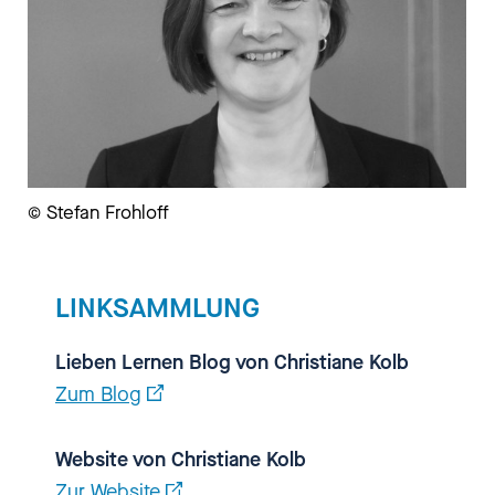
Christiane Kolb hat sich genau
das gefragt, wenig brauchbare
Ratgeber gefunden und deshalb
einfach selbst ein Buch
geschrieben für Eltern.
„Aufklärung von Anfang an: Mit
© Stefan Frohloff
Kindern über Körper, Gefühle und
Sexualität sprechen” heißt es.
Und darüber spreche ich jetzt mit
LINKSAMMLUNG
ihr.
Lieben Lernen Blog von Christiane Kolb
[00:01:44.700] - Nadia Kailouli
Zum Blog
Christiane Kolb, herzlich
Website von Christiane Kolb
willkommen bei einbiszwei!.
Zur Website