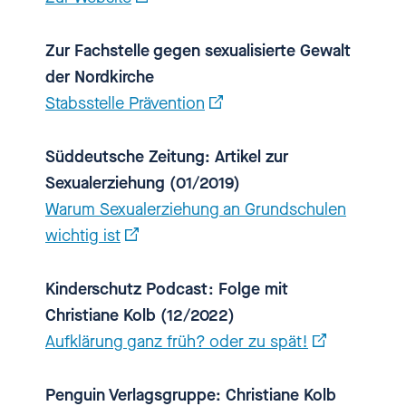
[00:01:47.260] - Christiane Kolb
Zur Fachstelle gegen sexualisierte Gewalt
der Nordkirche
Vielen Dank. Ich freue mich, dass
Stabsstelle Prävention
ich hier sein kann.
Süddeutsche Zeitung: Artikel zur
[00:01:49.510] - Nadia Kailouli
Sexualerziehung (01/2019)
Warum Sexualerziehung an Grundschulen
Schön, dass du da bist. Ich will
wichtig ist
direkt mal den Titel deines
Buches vorlesen, und zwar:
Kinderschutz Podcast: Folge mit
„Aufklärung von Anfang an: Mit
Christiane Kolb (12/2022)
Kindern über Körper, Gefühle und
Aufklärung ganz früh? oder zu spät!
Sexualität sprechen“. Und da
habe ich mir gedacht: Huch,
Penguin Verlagsgruppe: Christiane Kolb