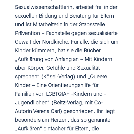
Schön, dass du uns zuhörst!
Sexualwissenschaftlerin, arbeitet frei in der
sexuellen Bildung und Beratung für Eltern
[00:00:44.110] - Nadia Kailouli
und ist Mitarbeiterin in der Stabsstelle
Prävention – Fachstelle gegen sexualisierte
Sexualkunde - seit 1968 ist
Gewalt der Nordkirche. Für alle, die sich um
„Aufklärungsunterricht” an
Kinder kümmern, hat sie die Bücher
deutschen Schulen per Gesetz
„Aufklärung von Anfang an – Mit Kindern
vorgeschrieben. „Wertneutral”
über Körper, Gefühle und Sexualität
und „ohne jeglichen Versuch der
sprechen“ (Kösel-Verlag) und „Queere
Indoktrinierung” soll der
Kinder – Eine Orientierungshilfe für
Unterricht sein und sich
Familien von LGBTQIA+ -Kindern und -
altersgemäß durch mehrere
Jugendlichen“ (Beltz-Verlag, mit Co-
Klassenstufen ziehen. Das sagt
Autorin Verena Carl) geschrieben. Ihr liegt
nicht viel darüber aus, wie
besonders am Herzen, das so genannte
Sexualkundeunterricht wird. Noch
„Aufklären“ einfacher für Eltern, die