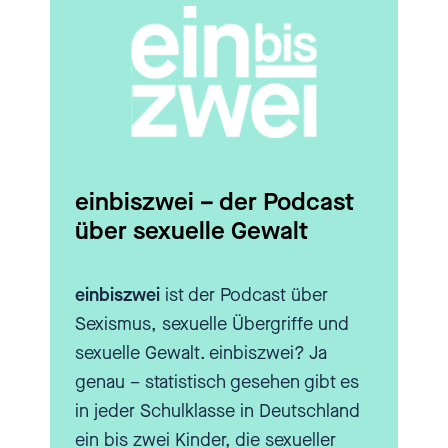
wusste. Und dann hat mich das
so gepackt und interessiert, dass
ich das noch studiert habe.
[00:03:22.930] - Nadia Kailouli
Wenn man jetzt das Wort
einbiszwei – der Podcast
Sexualwissenschaften hört,
über sexuelle Gewalt
bekommen jetzt viele trotzdem
nicht die Kausalität dazu hin zu
einbiszwei
ist der Podcast über
sagen: Hä, was haben denn jetzt
Sexismus, sexuelle Übergriffe und
meine Kinder damit zu tun? Ja,
sexuelle Gewalt. einbiszwei? Ja
das kann ich mir als erwachsene
genau – statistisch gesehen gibt es
Person natürlich gerne mal
in jeder Schulklasse in Deutschland
angucken und mich mit Sexualität
ein bis zwei Kinder, die sexueller