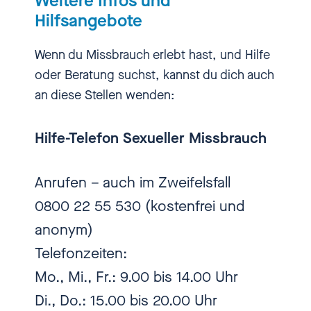
Weitere Infos und
lebenslang ist.
Hilfsangebote
Wenn du Missbrauch erlebt hast, und Hilfe
[00:02:23.010] - Nadia Kailouli
oder Beratung suchst, kannst du dich auch
an diese Stellen wenden:
Wie bist du dazu gekommen? Ich
meine, du bist Journalistin, du
Hilfe-Telefon Sexueller Missbrauch
hast lange für „Men's Health“ und
„Women's Health“ geschrieben
und da dachte ich: Krass! Und
Anrufen – auch im Zweifelsfall
wie kommt man dann da hin,
0800 22 55 530 (kostenfrei und
dass man sagt, okay, ich muss
anonym)
mich jetzt mal mit dem Thema
Telefonzeiten:
Sexualerziehung bei Kindern und
Mo., Mi., Fr.: 9.00 bis 14.00 Uhr
Jugendlichen damit befassen?
Wie kam das?
Di., Do.: 15.00 bis 20.00 Uhr