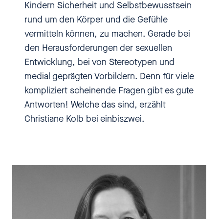
immer gibt es eher lustlose
Kindern Sicherheit und Selbstbewusstsein
Ansätze, die vor allem Verhütung
rund um den Körper und die Gefühle
thematisieren und mithilfe von
vermitteln können, zu machen. Gerade bei
Bananen und Kondomen
den Herausforderungen der sexuellen
anschaulich machen wollen.
Entwicklung, bei von Stereotypen und
Dabei ist spätestens seit der
medial geprägten Vorbildern. Denn für viele
Serie „Sex Education“ klar, dass
kompliziert scheinende Fragen gibt es gute
Sexualkunde sehr viel mehr
Antworten! Welche das sind, erzählt
bieten kann, wenn es gelingt,
Christiane Kolb bei einbiszwei.
den richtigen Ton im Gespräch
mit Kindern oder Jugendlichen
zu treffen. Aber warum ist es
eigentlich so schwierig, über
Sexualität zu sprechen? Die
Journalistin und studierte
Sexualwissenschaftlerin