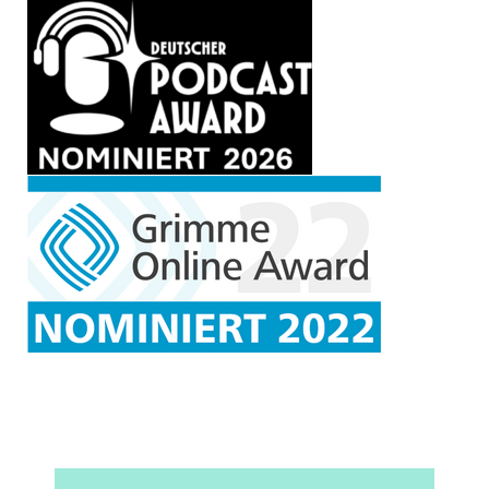
dann kam viel mehr weibliches
Empowerment dazu und ich habe
dann so viel auch für andere, für
„Eltern family“ habe ich
geschrieben und für „Eltern“, wo
dann eben auch das eigene
Elternsein natürlich mit reinkam.
Und das hat mich dann letztlich
dazu geführt zum Studium der
Sexualwissenschaften, weil ich
habe schon so viel gelesen
gehabt dann als Journalistin,
dass ich praktisch immer viel mit
Experten gesprochen habe, aber
eigentlich schon sehr viel selber