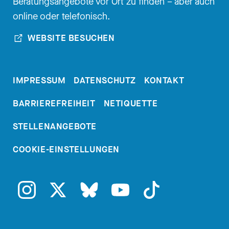
Beratungsangebote vor Ort zu finden – aber auch
noch mal tiefer reinschauen. Und
online oder telefonisch.
vor allem habe ich gemerkt, es
WEBSITE BESUCHEN
müsste Eltern geholfen werden,
die davorstehen und sich fragen:
Oh Gott, ein schwieriges Thema,
IMPRESSUM
DATENSCHUTZ
KONTAKT
was sage ich jetzt? Und so viele
ziehen sich zurück in "Ich sage
BARRIEREFREIHEIT
NETIQUETTE
mal, lieber nichts".
STELLENANGEBOTE
[00:04:54.730] - Nadia Kailouli
COOKIE-EINSTELLUNGEN
Aber bei dem Gefühl, was du
eben beschrieben hast, fühlen
sich wahrscheinlich viele Eltern
auch ertappt oder sich dir nahe