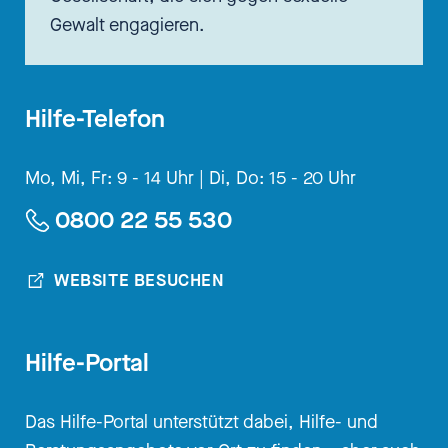
diesem Podcast. Und dahin
Gewalt engagieren.
zurückzugehen. Und dann kam
natürlich die Zeit, wo ich im
Studium kindliche Sexualität hatte
Hilfe-Telefon
und eigene Kinder hatte und
nach Hause kam. Und das war
Mo, Mi, Fr: 9 - 14 Uhr |
Di, Do: 15 - 20 Uhr
mitten im Doktorspiel und die
andere kam auf Stöckelschuhen
0800 22 55 530
daher und hatte sich Socken in
den BH und mir hat es gegruselt,
WEBSITE BESUCHEN
weil die weibliche Fiepselstimme
und so. Und all das hat so viel mit
dem zu tun, Was wir
Hilfe-Portal
mitbekommen in der Kindheit.
Und da habe ich mir gedacht,
Das Hilfe-Portal unterstützt dabei, Hilfe- und
okay, da möchte ich doch echt