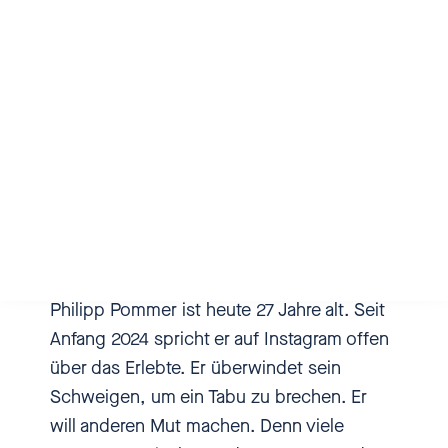
[00:00:01.420] - Philipp
Pommer
Lag ich da am Malen und dachte
Mehr Infos zur Folge
mir: „Was mache ich jetzt? Sage
ich jetzt was?“ Im Hintergrund:
"Wenn ich jetzt Mama sage, dann
macht der Täter was mit Mama.
Philipp Pommer ist heute 27 Jahre alt. Seit
Ich will auch nicht Mama
Anfang 2024 spricht er auf Instagram offen
verletzen irgendwo, wenn ich
über das Erlebte. Er überwindet sein
jetzt was sage.“
Schweigen, um ein Tabu zu brechen. Er
will anderen Mut machen. Denn viele
[00:00:12.280] - Heike