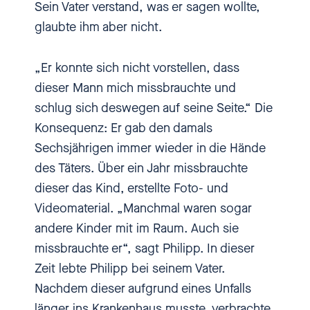
Sein Vater verstand, was er sagen wollte,
ich aber auch diesen Unterschied
glaubte ihm aber nicht.
gemerkt vom Papa, der relativ
kalt und klar gesagt hat: "Da ist
„Er konnte sich nicht vorstellen, dass
nichts." Zu Mama, die relativ
dieser Mann mich missbrauchte und
warm gesagt hat: „Was ist denn
schlug sich deswegen auf seine Seite.“ Die
los?“ und "Komm mal her." Und
Konsequenz: Er gab den damals
dann habe ich mich direkt wohler
Sechsjährigen immer wieder in die Hände
gefühlt, direkt verstanden und
des Täters. Über ein Jahr missbrauchte
gesehen gefühlt einfach.
dieser das Kind, erstellte Foto- und
Videomaterial. „Manchmal waren sogar
[00:00:54.950] - Heike
andere Kinder mit im Raum. Auch sie
Pommer
missbrauchte er“, sagt Philipp. In dieser
Zeit lebte Philipp bei seinem Vater.
Und dann habe ich gesagt: „Alles
Nachdem dieser aufgrund eines Unfalls
klar, Philipp, du musst dort nie
länger ins Krankenhaus musste, verbrachte