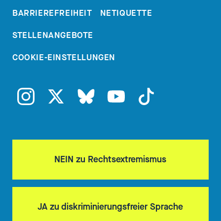
BARRIEREFREIHEIT
NETIQUETTE
[00:02:34.110] - Nadia
STELLENANGEBOTE
Kailouli
COOKIE-EINSTELLUNGEN
Ich finde das erst mal super, dass
ihr untereinander so ausführlich
darüber sprechen könnt, eben du
als Betroffener, Philipp, mit
deiner Mutter, weil ich kann mir
vorstellen, dass das gar nicht so
einfach war. Vielleicht, Philipp,
NEIN zu Rechtsextremismus
fangen wir einfach mal bei dir an.
[00:02:48.500] - Philipp
JA zu diskriminierungsfreier Sprache
Pommer