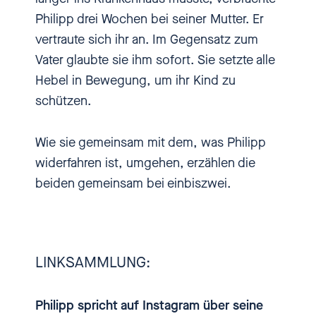
wieder hin. Ich kümmere mich
Philipp drei Wochen bei seiner Mutter. Er
jetzt drum."
vertraute sich ihr an. Im Gegensatz zum
Vater glaubte sie ihm sofort. Sie setzte alle
[00:01:02.610] - Nadia
Hebel in Bewegung, um ihr Kind zu
Kailouli
schützen.
Wie sie gemeinsam mit dem, was Philipp
Hi, herzlich willkommen bei
widerfahren ist, umgehen, erzählen die
einbiszwei, dem Podcast über
beiden gemeinsam bei einbiszwei.
Sexismus, sexuelle Übergriffe
und sexuelle Gewalt gegen
Kinder und Jugendliche. Ich bin
Nadia Kailouli und in diesem
LINKSAMMLUNG:
Podcast geht es um persönliche
Geschichten, um akute
Philipp spricht auf Instagram über seine
Missständen und um die Frage,