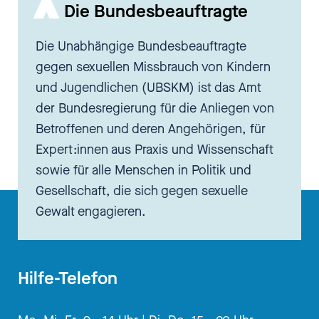
Die Bundesbeauftragte
viele Gäste, aber noch nie Mutter
und Sohn. Und das ist für uns
Die Unabhängige Bundesbeauftragte
besonders, aber für euch, glaube
gegen sexuellen Missbrauch von Kindern
ich, auch, oder?
und Jugendlichen (UBSKM) ist das Amt
der Bundesregierung für die Anliegen von
[00:02:22.990] - Heike
Betroffenen und deren Angehörigen, für
Pommer
Expert:innen aus Praxis und Wissenschaft
sowie für alle Menschen in Politik und
Ja.
Gesellschaft, die sich gegen sexuelle
Gewalt engagieren.
[00:02:23.900] - Philipp
Pommer
Hilfe-Telefon
Definitiv. Die Kombi ist auch für