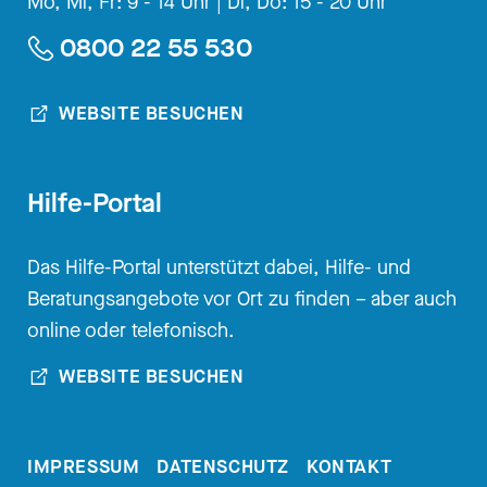
Mo, Mi, Fr: 9 - 14 Uhr |
Di, Do: 15 - 20 Uhr
uns komplett neu.
0800 22 55 530
[00:02:26.770] - Nadia
Kailouli
WEBSITE BESUCHEN
Dass ihr zusammen in einem
Hilfe-Portal
Podcast sitzt?
[00:02:28.440] - Philipp
Das Hilfe-Portal unterstützt dabei, Hilfe- und
Beratungsangebote vor Ort zu finden – aber auch
Pommer
online oder telefonisch.
Erstens das und dass wir
WEBSITE BESUCHEN
zusammen über das Thema
richtig ausführlich sprechen und
offen.
IMPRESSUM
DATENSCHUTZ
KONTAKT