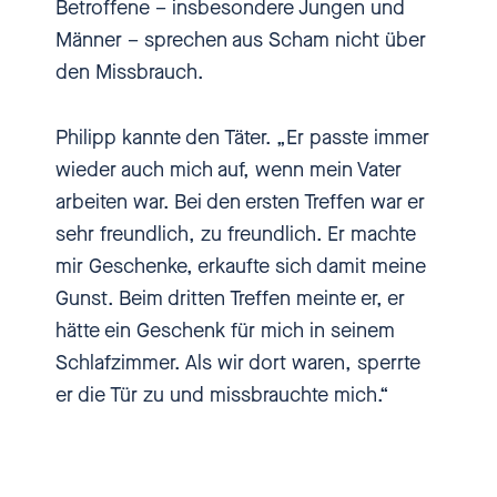
Betroffene – insbesondere Jungen und
Pommer
Männer – sprechen aus Scham nicht über
den Missbrauch.
Und da habe ich dann Philipp so
beim Malen beobachtet und da
Philipp kannte den Täter. „Er passte immer
war er schon so ein bisschen
wieder auch mich auf, wenn mein Vater
anders steif, den Stift nicht mehr
arbeiten war. Bei den ersten Treffen war er
gemalt. Und dann habe ich halt
sehr freundlich, zu freundlich. Er machte
gefragt: „Philipp, ist alles in
mir Geschenke, erkaufte sich damit meine
Ordnung?".
Gunst. Beim dritten Treffen meinte er, er
hätte ein Geschenk für mich in seinem
[00:00:25.710] - Philipp
Schlafzimmer. Als wir dort waren, sperrte
Pommer
er die Tür zu und missbrauchte mich.“
Dann hat Mama
weitergesprochen und hat