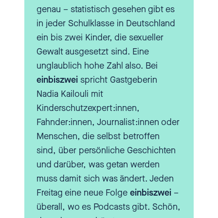
genau – statistisch gesehen gibt es
Trigger Warnung: In dieser Folge
in jeder Schulklasse in Deutschland
gibt es explizite Schilderungen
ein bis zwei Kinder, die sexueller
sexueller Gewalt. Wenn es dir
Gewalt ausgesetzt sind. Eine
damit nicht gut geht, dann hört
unglaublich hohe Zahl also. Bei
diese Folge besser nicht.
einbiszwei
spricht Gastgeberin
Nadia Kailouli mit
[00:02:09.160] - Nadia
Kinderschutzexpert:innen,
Kailouli
Fahnder:innen, Journalist:innen oder
Menschen, die selbst betroffen
sind, über persönliche Geschichten
Dann sage ich herzlich
und darüber, was getan werden
willkommen, Heike und Philipp,
muss damit sich was ändert. Jeden
bei einbiszwei. Schön, dass ihr
Freitag eine neue Folge
einbiszwei
–
da seid.
überall, wo es Podcasts gibt. Schön,