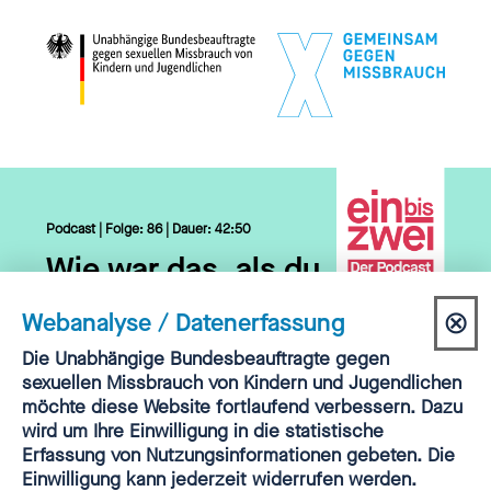
Podcast | Folge: 86 | Dauer: 42:50
Wie war das, als du
deiner Mutter vom
⊗
Webanalyse / Datenerfassung
Missbrauch erzählt
Dia
Einwilligung
Die Unabhängige Bundesbeauftragte gegen
hast, Philipp und
Webanalyse
sexuellen Missbrauch von Kindern und Jugendlichen
sch
möchte diese Website fortlaufend verbessern. Dazu
Heike Pommer?
wird um Ihre Einwilligung in die statistische
Erfassung von Nutzungsinformationen gebeten. Die
Einwilligung kann jederzeit widerrufen werden.
HIER REINHÖREN
▷