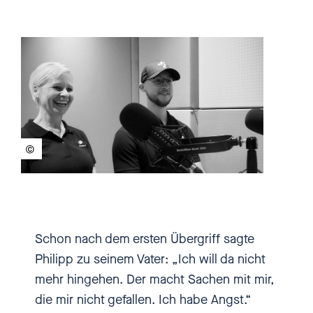
gesagt: „Du kannst mir alles
sagen? Ist irgendwas?"
[00:00:29.900] - Heike
Pommer
„Ist der frech zu dir oder
schimpft der dich?oder…“,"Nein,
der macht Sachen mit mir."
[00:00:36.420] - Philipp
Schon nach dem ersten Übergriff sagte
Pommer
Philipp zu seinem Vater: „Ich will da nicht
mehr hingehen. Der macht Sachen mit mir,
Und dann ist es eben leicht
die mir nicht gefallen. Ich habe Angst.“
rausgekommen. Und dann habe