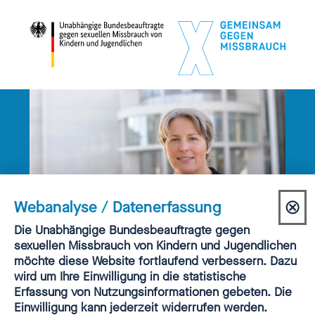
⊗
Webanalyse / Datenerfassung
Dia
Einwilligung
Die Unabhängige Bundesbeauftragte gegen
Webanalyse
sexuellen Missbrauch von Kindern und Jugendlichen
sch
PRESSEMITTEILUNGEN | 21.03.2025
möchte diese Website fortlaufend verbessern. Dazu
15 JAHRE NACH DEM
wird um Ihre Einwilligung in die statistische
SOGENANNTEN
Erfassung von Nutzungsinformationen gebeten. Die
Einwilligung kann jederzeit widerrufen werden.