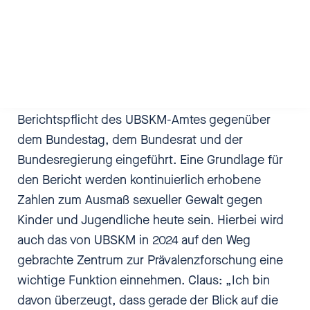
der nicht Teil des Gesetzes und damit nicht
abgesichert ist – und der laut einer neuen
Richtlinie des Bundesfamilienministeriums vom 1.
Januar 2025 bis Ende 2028 abgewickelt werden
soll. Mit dem Gesetz wird auch eine regelmäßige
Berichtspflicht des UBSKM-Amtes gegenüber
dem Bundestag, dem Bundesrat und der
Bundesregierung eingeführt. Eine Grundlage für
den Bericht werden kontinuierlich erhobene
Zahlen zum Ausmaß sexueller Gewalt gegen
Kinder und Jugendliche heute sein. Hierbei wird
auch das von UBSKM in 2024 auf den Weg
gebrachte Zentrum zur Prävalenzforschung eine
wichtige Funktion einnehmen. Claus: „Ich bin
davon überzeugt, dass gerade der Blick auf die