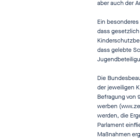
aber auch der 
Ein besonderes 
dass gesetzlich
Kinderschutzbea
dass gelebte Sc
Jugendbeteiligun
Die Bundesbeauf
der jeweiligen 
Befragung von 9
werben (www.zef
werden, die Erg
Parlament einfl
Maßnahmen erg