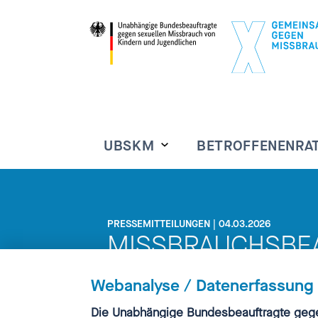
UBSKM
BETROFFENENRA
PRESSEMITTEILUNGEN | 04.03.2026
MISSBRAUCHSBE
KERSTIN CLAUS S
Webanalyse / Datenerfassung
LÄNDERTOUR: „K
Einwilligung
Die Unabhängige Bundesbeauftragte gege