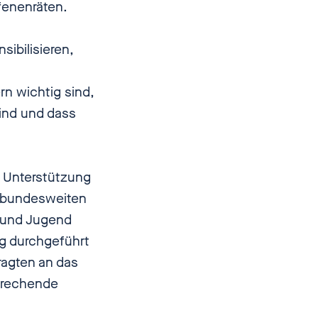
fenenräten.
sibilisieren,
n wichtig sind,
sind und dass
e Unterstützung
n bundesweiten
t und Jugend
ig durchgeführt
ragten an das
sprechende