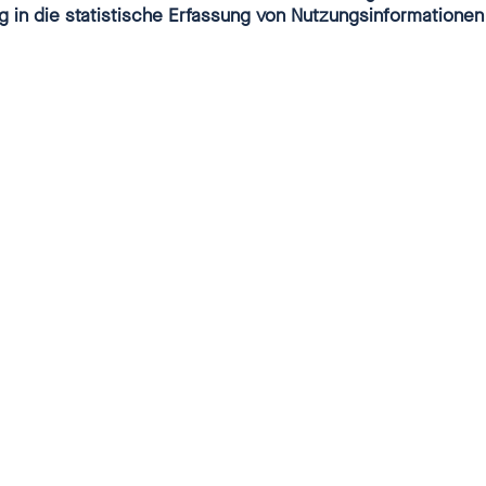
g in die statistische Erfassung von Nutzungsinformationen
RT!“
braucht starke Netzwerke vor Ort