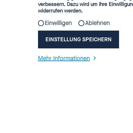
Webanalyse
verbessern. Dazu wird um Ihre Einwilligun
GESCHIEHT VOR O
widerrufen werden.
Einwilligen
Ablehnen
EINSTELLUNG SPEICHERN
Mehr Informationen
Kinderschutz 