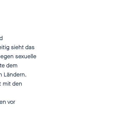
d
itig sieht das
gegen sexuelle
gte dem
en Ländern.
t mit den
en vor