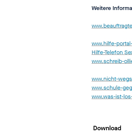
Weitere Inform
www.beauftragt
www.hilfe-porta
Hilfe-Telefon S
www.schreib-olli
www.nicht-wegs
www.schule-geg
www.was-ist-los
Download