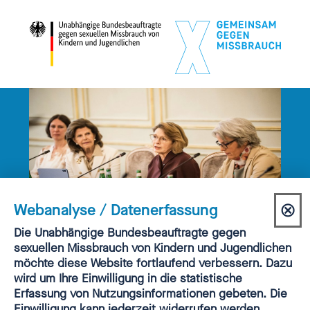
⊗
Webanalyse / Datenerfassung
Dia
Einwilligung
Die Unabhängige Bundesbeauftragte gegen
Webanalyse
sexuellen Missbrauch von Kindern und Jugendlichen
sch
PRESSEMITTEILUNGEN | 11.05.2026
WIRKSAMER
möchte diese Website fortlaufend verbessern. Dazu
wird um Ihre Einwilligung in die statistische
KINDERSCHUTZ
Erfassung von Nutzungsinformationen gebeten. Die
Einwilligung kann jederzeit widerrufen werden.