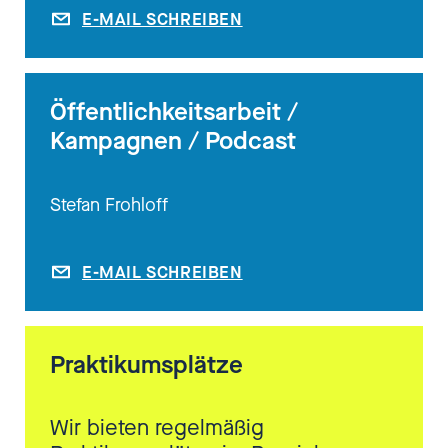
E-MAIL SCHREIBEN
Öffentlichkeitsarbeit /
Kampagnen / Podcast
Stefan Frohloff
E-MAIL SCHREIBEN
Praktikumsplätze
Wir bieten regelmäßig