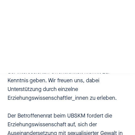
kursieren. Der Vorstand der DGfE hat sich gegen
die Beteiligung von „geouteten" Betroffenen auf
dem Podium ausgesprochen. Um dem
Widerstand schriftlich Positionen
entgegenzusetzen, haben Betroffene und andere
Personen Stellungnahmen verfasst oder Texte zur
Verfügung gestellt, die wir in einem umfassenden
Konvolut Erziehungswissenschaftler_innen und
der interessierten Öffentlichkeit hiermit zur
Kenntnis geben. Wir freuen uns, dabei
Unterstützung durch einzelne
Erziehungswissenschaftler_innen zu erleben.
Der Betroffenenrat beim UBSKM fordert die
Erziehungswissenschaft auf, sich der
Auseinandersetzung mit sexualisierter Gewalt in