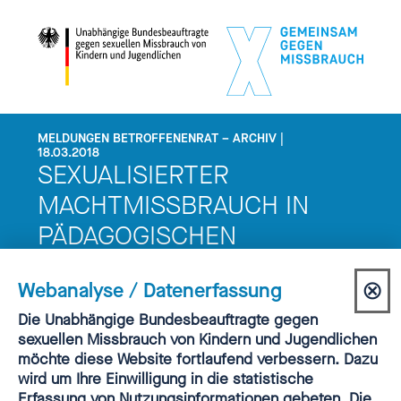
MELDUNGEN BETROFFENENRAT – ARCHIV |
18.03.2018
SEXUALISIERTER
MACHTMISSBRAUCH IN
PÄDAGOGISCHEN
EINRICHTUNGEN – EIN
⊗
Webanalyse / Datenerfassung
THEMA FÜR DIE
Dia
Einwilligung
Die Unabhängige Bundesbeauftragte gegen
ERZIEHUNGSWISSENSCHAFT!
Webanalyse
sexuellen Missbrauch von Kindern und Jugendlichen
sch
möchte diese Website fortlaufend verbessern. Dazu
wird um Ihre Einwilligung in die statistische
Erfassung von Nutzungsinformationen gebeten. Die