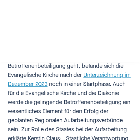
von April 2020, wie zum Beispiel zur Einrichtung
von Unabhängigen Aufarbeitungskommissionen
und deren Aufgaben wie auch bezogen auf die
regelmäßigen Berichte der Kommissionen.
Während es aktuell bei der DBK bereits um eine
erste Bilanzierung der Umsetzung der
„Gemeinsamen Erklärung“ und damit auch der
Betroffenenbeteiligung geht, befände sich die
Evangelische Kirche nach der
Unterzeichnung im
Dezember 2023
noch in einer Startphase. Auch
für die Evangelische Kirche und die Diakonie
werde die gelingende Betroffenenbeteiligung ein
wesentliches Element für den Erfolg der
geplanten Regionalen Aufarbeitungsverbünde
sein. Zur Rolle des Staates bei der Aufarbeitung
erklärte Kerstin Claus: „Staatliche Verantwortung