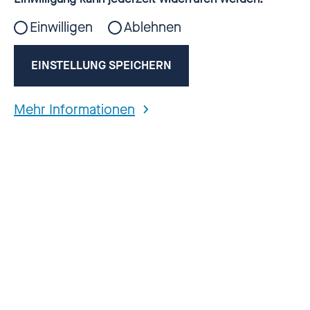
CLAUS DISKUTIERT AUF
KATHOLIKENTAG ZU
Einwilligen
Ablehnen
FRAGEN DER
EINSTELLUNG SPEICHERN
AUFARBEITUNG
SEXUALISIERTER GEWALT
Mehr Informationen
Die Missbrauchsbeauftragte Kerstin Claus
tauschte sich heute auf einer
Podiumsdiskussion im Rahmen des 103.
Katholikentages gemeinsam mit der
Vorsitzenden der UAK (Unabhängigen