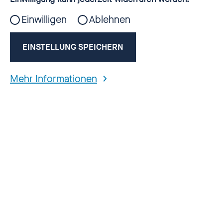
Einwilligen
Ablehnen
„Zurück ins Nichts!“
EINSTELLUNG SPEICHERN
Mehr Informationen
14. März 2025.
Keine zehn Tage nach der
Stellungnahme zu den Änderungen beim Fonds
Sexueller Missbrauch (FSM) wurde nun still und
heimlich auf der Unterseite des Fonds verkündet,
dass dieser gänzlich abgewickelt wird. Niemand
wurde im Vorfeld darüber informiert. Es war nicht
einmal eine Pressemitteilung auf der Homepage
des BMBFSFJ wert.
Wie in der Stellungnahme des Betroffenenrates