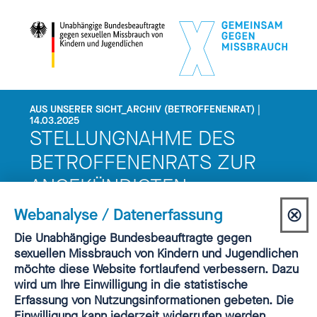
AUS UNSERER SICHT_ARCHIV (BETROFFENENRAT) |
14.03.2025
STELLUNGNAHME DES
BETROFFENENRATS ZUR
ANGEKÜNDIGTEN
ABWICKLUNG DES FONDS
⊗
Webanalyse / Datenerfassung
SEXUELLER MISSBRAUCH
Dia
Einwilligung
Die Unabhängige Bundesbeauftragte gegen
Webanalyse
(FSM)
sexuellen Missbrauch von Kindern und Jugendlichen
sch
möchte diese Website fortlaufend verbessern. Dazu
wird um Ihre Einwilligung in die statistische
Erfassung von Nutzungsinformationen gebeten. Die
Einwilligung kann jederzeit widerrufen werden.