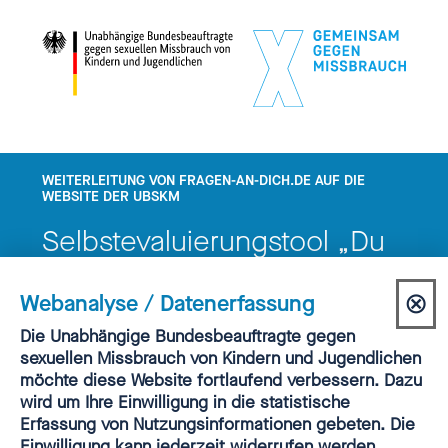
WEITERLEITUNG VON FRAGEN-AN-DICH.DE AUF DIE
WEBSITE DER UBSKM
Selbstevaluierungstool „Du
bist gefragt!“ nicht mehr
⊗
Webanalyse / Datenerfassung
verfügbar
Dia
Einwilligung
Die Unabhängige Bundesbeauftragte gegen
Webanalyse
sexuellen Missbrauch von Kindern und Jugendlichen
sch
möchte diese Website fortlaufend verbessern. Dazu
wird um Ihre Einwilligung in die statistische
Erfassung von Nutzungsinformationen gebeten. Die
Einwilligung kann jederzeit widerrufen werden.