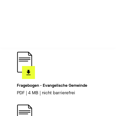
Befragungen genutzt und entsprechend Ihrer
Bedürfnisse angepasst werden können.
Hier finden Sie Fragebögen zum Download
Fragebogen - Evangelische Gemeinde
PDF | 4 MB | nicht barrierefrei