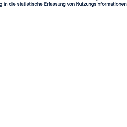
g in die statistische Erfassung von Nutzungsinformationen
 ist gerne Priester, er liebt seinen Beruf,
Und dass, obwohl er jeden Grund hätte,
lischen Kirche zu brechen. Denn Wolfgang
on einem Bischof missbraucht. Der
chließend auch noch, ihn aus dem Amt zu
gang Rothes Geschichte ist die eines
gen Mannes, der den Kampf mit der