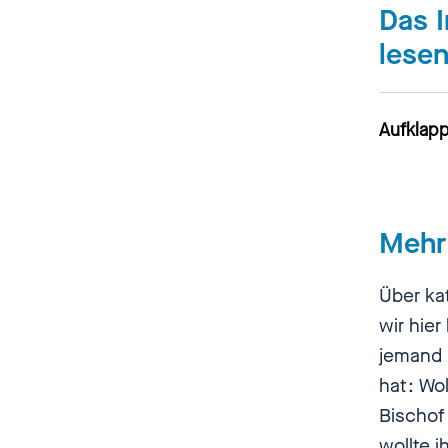
Das I
lese
Aufklapp
Wolfga
Mehr 
undenkb
dass ein
Über ka
denkbar,
wir hie
gegeben
jemand b
hat: Wo
Nadia Ka
Bischof
einbisz
wollte 