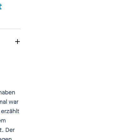
t
t,
 haben
mal war
 erzählt
nem
t. Der
a
egen.