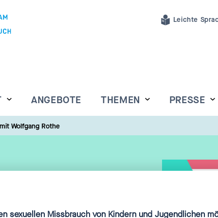
Leichte Spra
T
ANGEBOTE
THEMEN
PRESSE
 mit Wolfgang Rothe
en um zu stören.“
n sexuellen Missbrauch von Kindern und Jugendlichen möc