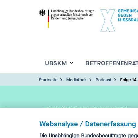
UBSKM
BETROFFENENRA
Startseite
Mediathek
Podcast
Folge 14
PODCAST | FOLGE 14 | WOLFGANG ROTHE
“Ich möchte bleib
Webanalyse / Datenerfassung
Einwilligung
Die Unabhängige Bundesbeauftragte gege