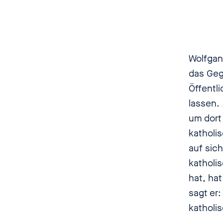
so, son
beantwo
hat er 
aus der 
Wolfgan
Priester
das Geg
dass qu
Öffentli
Platz fi
lassen. 
mutigen
um dort
in der 
katholi
einbisz
auf sich
katholi
Wolfga
hat, hat
darf.
sagt er:
katholis
Nadia Ka