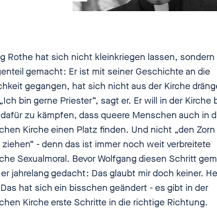
dern das war 2005! Welche schlimmen Fragen er da
rten musste und was dabei rausgekommen ist, dar
sehr offen mit mir gesprochen. Wolfgang hat sich nic
Kirche rausdrängen lassen. Er sagt: "Ich bin gerne
g Rothe hat sich nicht kleinkriegen lassen, sondern
 und will in der Kirche bleiben, um dort dafür zu käm
enteil gemacht: Er ist mit seiner Geschichte an die
eere Menschen auch in der katholischen Kirche ein
chkeit gegangen, hat sich nicht aus der Kirche drän
nden." Hört euch also die Geschichte eines wirklich
„Ich bin gerne Priester“, sagt er. Er will in der Kirche 
 Mannes an, der den Kampf mit der katholischen Ki
 dafür zu kämpfen, dass queere Menschen auch in d
katholischen Kirche aufgenommen hat. Jetzt hier bei
schen Kirche einen Platz finden. Und nicht „den Zorn
wei. Wolfgang Rothe. Herzlich willkommen bei einbis
 ziehen“ - denn das ist immer noch weit verbreitete
sche Sexualmoral. Bevor Wolfgang diesen Schritt ge
ng Rothe
[00:01:54] Ja, vielen Dank, dass ich da sein
 er jahrelang gedacht: Das glaubt mir doch keiner. H
 Das hat sich ein bisschen geändert - es gibt in der
chen Kirche erste Schritte in die richtige Richtung.
ilouli
[00:01:56] Ja, ich freue mich. Wir haben uns