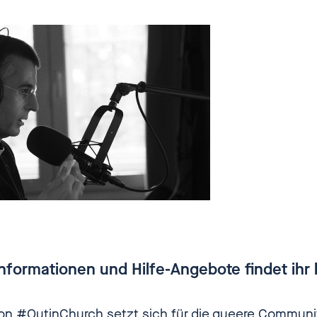
eden, wir duzen uns, das machen wir hier bei ganz
und warum sollten wir beide das nicht tun? Ich muss
iben, was du an hast oder besser gesagt, ich
be es gar nicht, sondern ich sag gleich was du bist,
 es. Ich würde es wahrscheinlich, wenn wir jetzt in 
sendung sitzen, gar nicht so explizit sagen, weil m
u bist römisch-katholischer Priester.
ng Rothe
[00:02:15] Jawohl.
ilouli
[00:02:16] Ich würde gerne mit dir darüber
 zu sprechen, wie du reagiert hast, als es die Aktio
r Monaten gab, der Hashtag #OutInChurch und die
nformationen und Hilfe-Angebote findet ihr 
örige Doku "Wie Gott uns schuf".
ion #OutinChurch setzt sich für die queere Communi