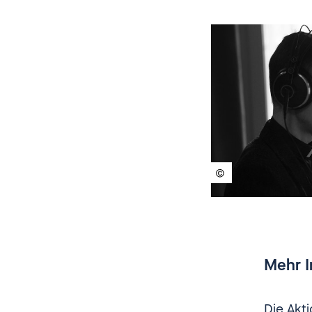
entschi
vielen 
beschre
beschrei
ich sehe
Fernseh
sieht, d
Wolfga
Nadia Ka
anfangen
ein paa
Mehr I
dazugeh
Die Akt