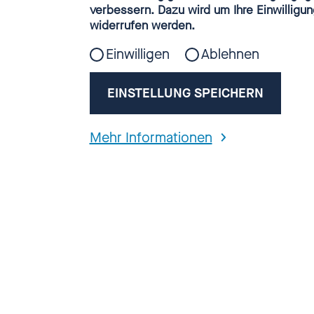
Webanalyse
verbessern. Dazu wird um Ihre Einwilligun
widerrufen werden.
Einwilligen
Ablehnen
EINSTELLUNG SPEICHERN
Mehr Informationen
Wolfgang Rothe
wie er sagt. 
mit der katho
Rothe wurde v
versuchte ans
drängen. Wolf
wirklich muti