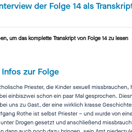
nterview der Folge 14 als Transkrip
n
en, um das komplette Transkript von Folge 14 zu lesen
ng Rothe
[00:00:00] Früher hat man gesagt, das ist
Infos zur Folge
ar. Das kann nicht sein, dass ein Priester so was tu
 Bischof so was tut. Heute weiß jeder, das ist alles
tholische Priester, die Kinder sexuell missbrauchen,
 das ist alles möglich, weil es das alles ja schon
r bei einbiszwei schon ein paar Mal gesprochen. Dies
 hat.
ei uns zu Gast, der eine wirklich krasse Geschichte
lfgang Rothe ist selbst Priester – und wurde von ei
ilouli
[00:00:18] Hallo, herzlich willkommen bei
 unter Drogen gesetzt und anschließend missbrauch
wei, dem Podcast über sexuelle Gewalt. Ich bin Nadi
ihn dann auch noch dazu bringen, sein Amt niederzul