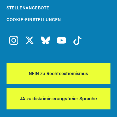
STELLENANGEBOTE
Nadia Kalouli
[00:03:57] Und
damit sich unsere Hörerinnen und
COOKIE-EINSTELLUNGEN
Hörer sich das jetzt auch mal
besser vorstellen können, was
diese Kampagne ja für eine ganz
klare Botschaft hat, wollen wir
unseren Zuhörer*innen jetzt eben
einen Trailer mitgeben. Es ist ja
eigentlich auch eine große
NEIN zu Rechtsextremismus
Fernseh-Kampagne und wir
versuchen das jetzt mal, dass wir
hier Fernsehen in unserem
JA zu diskriminierungsfreier Sprache
Podcast hören und stellen euch
jetzt erst mal den Kampagnen-