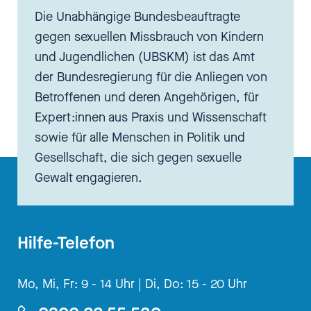
Kinder und Jugendliche heute
Die Unabhängige Bundesbeauftragte
schützen wollen, dann müssen
gegen sexuellen Missbrauch von Kindern
wir in unserem Denken etwas
und Jugendlichen (UBSKM) ist das Amt
umstellen und müssen sagen, ja,
der Bundesregierung für die Anliegen von
auch in meiner Umgebung, in
Betroffenen und deren Angehörigen, für
meinem nahen sozialen Umfeld
Expert:innen aus Praxis und Wissenschaft
und auch in meiner Familie kann
sowie für alle Menschen in Politik und
sexuelle Gewalt stattfinden und
Gesellschaft, die sich gegen sexuelle
hierfür brauche ich irgendwie das
Gewalt engagieren.
Rüstzeug, damit umzugehen, das
überhaupt zu sehen und zu
handeln. Schiebt den Gedanken
Hilfe-Telefon
nicht weg.
Mo, Mi, Fr: 9 - 14 Uhr |
Di, Do: 15 - 20 Uhr
Lisa Paus
[00:03:32] Und auch
für mein Haus hat der Schutz vor