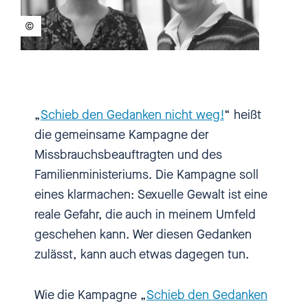
Jugend, Lisa Paus, und die
Missbrauchsbeauftragte der
Bundesregierung, Kerstin Claus,
herzlich willkommen an sie beide
bei einbiszwei.
„
Schieb den Gedanken nicht weg!
“ heißt
die gemeinsame Kampagne der
Kerstin Claus
[00:01:01] Hallo!
Missbrauchsbeauftragten und des
Familienministeriums. Die Kampagne soll
Lisa Paus
[00:01:02] Hallo auch
eines klarmachen: Sexuelle Gewalt ist eine
von mir!
reale Gefahr, die auch in meinem Umfeld
geschehen kann. Wer diesen Gedanken
Nadia Kalouli
[00:01:04] Habe ich
zulässt, kann auch etwas dagegen tun.
das so richtig zusammengefasst?
Sie sind beide neu und
Wie die Kampagne „
Schieb den Gedanken
hochmotiviert?