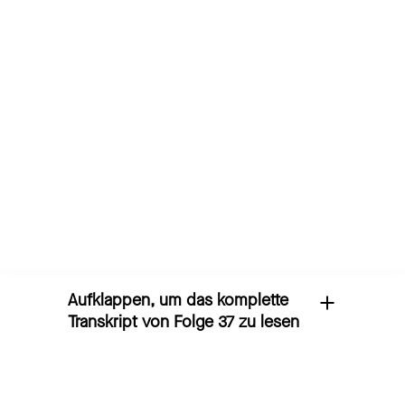
Nutzung finden Sie in der Datenschutzerklärung des
Anbieters.
FOLGE HIER ANHÖREN
Das Interview der Folge 37 als
Transkript lesen
Aufklappen, um das komplette
Transkript von Folge 37 zu lesen
Lisa Paus
[00:00:02] Erst wenn