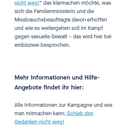
nicht weg!
“ das klarmachen möchte, was
sich die Familienministerin und die
Lisa Paus
[00:01:09] Also ganz so
Missbrauchsbeauftragte davon erhoffen
neu fühle ich mich jetzt nicht
und wie es weitergehen soll im Kampf
mehr, aber hochmotiviert, das ist
gegen sexuelle Gewalt – das wird hier bei
auf jeden Fall richtig und ich bin
einbiszwei besprochen.
sehr froh, dass ich mit Frau Claus
eine so hervorragende
unabhängige Beauftragte und
Expertin an meiner Seite weiß. Es
Mehr Informationen und Hilfe-
ist einfach großartig
Angebote findet ihr hier:
zusammenzuarbeiten, weil wir in
vieler Hinsicht einfach Seite an
Alle Informationen zur Kampagne und wie
Seite streiten für die gleiche
man mitmachen kann:
Schieb den
Sache. Wir möchten sexualisierte
Gedanken nicht weg!
Gewalt an Kindern und