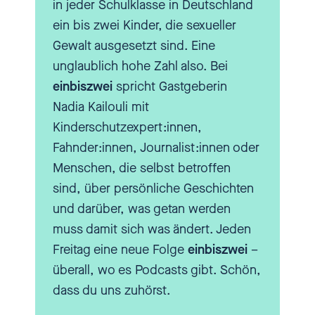
sehr, sehr wichtige und große
in jeder Schulklasse in Deutschland
Kampagne gestartet. "Schiebt
ein bis zwei Kinder, die sexueller
den Gedanken nicht weg" heißt
Gewalt ausgesetzt sind. Eine
sie. Können sie uns kurz verraten,
unglaublich hohe Zahl also. Bei
worum es da geht?
einbiszwei
spricht Gastgeberin
Nadia Kailouli mit
Kinderschutzexpert:innen,
Kerstin Claus
[00:02:25] Also,
Fahnder:innen, Journalist:innen oder
Ausgangspunkt war der Gedanke,
Menschen, die selbst betroffen
dass wir Ende letzten Jahres mal
sind, über persönliche Geschichten
eine Umfrage gemacht haben
und darüber, was getan werden
und gesagt haben, wo findet
muss damit sich was ändert. Jeden
denn sexuelle Gewalt statt? Und
Freitag eine neue Folge
einbiszwei
–
in den Antworten, die wir
überall, wo es Podcasts gibt. Schön,
bekommen haben, gab es die
dass du uns zuhörst.
gute Botschaft, die war: 90 %
der Befragten haben