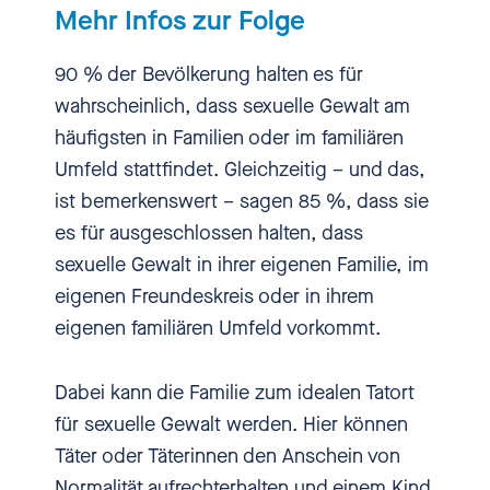
Mehr Infos zur Folge
ich sexualisierte Gewalt in
meinem eigenen Umfeld für
90 % der Bevölkerung halten es für
möglich halte, erst dann kann ich
wahrscheinlich, dass sexuelle Gewalt am
auch was dagegen tun. Und
häufigsten in Familien oder im familiären
deshalb unsere zentrale
Umfeld stattfindet. Gleichzeitig – und das,
Botschaft: Schieb den Gedanken
ist bemerkenswert – sagen 85 %, dass sie
nicht weg!
es für ausgeschlossen halten, dass
sexuelle Gewalt in ihrer eigenen Familie, im
Nadia Kalouli
[00:00:15] Hallo,
eigenen Freundeskreis oder in ihrem
herzlich willkommen bei
eigenen familiären Umfeld vorkommt.
einbiszwei, dem Podcast über
sexuelle Gewalt. Ich bin Nadia
Dabei kann die Familie zum idealen Tatort
Kailouli und hier spreche ich mit
für sexuelle Gewalt werden. Hier können
Kinderschutz-Expertinnen und -
Täter oder Täterinnen den Anschein von
Experten, mit Menschen, die sich
Normalität aufrechterhalten und einem Kind