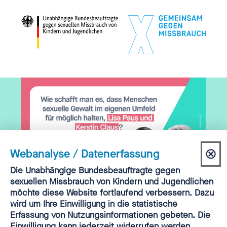
⊗
Webanalyse / Datenerfassung
Dia
Einwilligung
Die Unabhängige Bundesbeauftragte gegen
Webanalyse
sexuellen Missbrauch von Kindern und Jugendlichen
sch
möchte diese Website fortlaufend verbessern. Dazu
PODCAST | FOLGE 37 | KERSTIN CLAUS & LISA PAUS
wird um Ihre Einwilligung in die statistische
„‚Sowas gibt es – aber
Erfassung von Nutzungsinformationen gebeten. Die
Einwilligung kann jederzeit widerrufen werden.