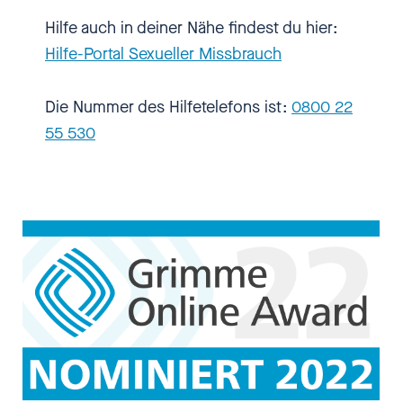
Jugendlichen so gut es geht
verhindern und natürlich
Hilfe auch in deiner Nähe findest du hier:
Betroffene unterstützen.
Hilfe-Portal Sexueller Missbrauch
Kerstin Claus
[00:01:34] Genau.
Die Nummer des Hilfetelefons ist:
​​​​​​​0800 22
Und der Vorteil, dass wir ja etwas
55 530
versetzt, aber erst vor wenigen
Monaten diese Ämter begonnen
haben, liegt auch darin, dass wir
uns natürlich sehr gut
synchronisieren konnten, der
Austausch am Anfang besonders
wichtig war und ich sagen kann,
wir arbeiten vielfältig, sehr, sehr
gut zusammen, immer mit dem
gleichen Fokus, gerade schon