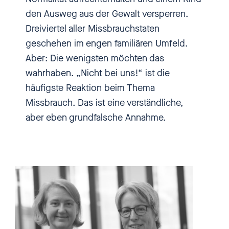
gegen sexuelle Belästigung
den Ausweg aus der Gewalt versperren.
wehren und sexuell missbraucht
Dreiviertel aller Missbrauchstaten
wurden und jetzt anderen Mut
geschehen im engen familiären Umfeld.
machen. Hier ist einbiszwei -
Aber: Die wenigsten möchten das
damit sich was ändert.
wahrhaben. „Nicht bei uns!“ ist die
häufigste Reaktion beim Thema
Nadia Kalouli
[00:00:40] Meine
Missbrauch. Das ist eine verständliche,
beiden Gäste heute haben
aber eben grundfalsche Annahme.
einiges gemeinsam: Sie haben
beide relativ neu in ihrem jetzigen
Job angefangen, sie kümmern
sich darum, dass es anderen
besser geht und sie haben sich
sehr viel vorgenommen. Bei mir
sind die Bundesministerin für
Familie, Senioren, Frauen und