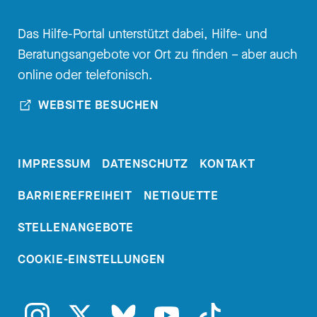
dann richtig vorgehe und genau
Das Hilfe-Portal unterstützt dabei, Hilfe- und
das Gegenteil ist der Fall. Also wir
Beratungsangebote vor Ort zu finden – aber auch
stellen fest, dass das also
online oder telefonisch.
sowohl in der Ausbildung als
auch im Berufsalltag viel zu kurz
WEBSITE BESUCHEN
kommt. Und die Erfahrung habe
ich selber gemacht. Weder in
meinem Studium noch in den
IMPRESSUM
DATENSCHUTZ
KONTAKT
ersten Jahren meiner
BARRIEREFREIHEIT
NETIQUETTE
Kinderarztweiterbildung bin ich
wirklich gut ausgebildet worden
STELLENANGEBOTE
im Kinderschutz.
COOKIE-EINSTELLUNGEN
[00:03:25.500] - Nadia Kailouli