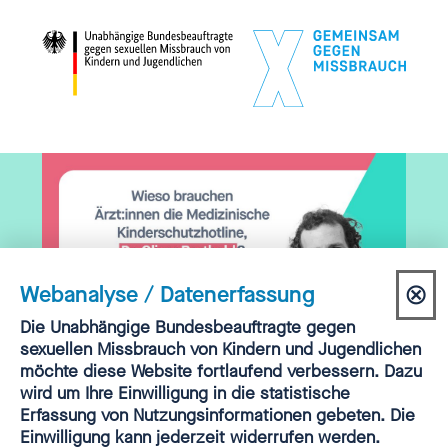
⊗
Webanalyse / Datenerfassung
Dia
Einwilligung
Die Unabhängige Bundesbeauftragte gegen
Webanalyse
sexuellen Missbrauch von Kindern und Jugendlichen
sch
möchte diese Website fortlaufend verbessern. Dazu
PODCAST | FOLGE 45 | OLIVER BERTHOLD
wird um Ihre Einwilligung in die statistische
Erfassung von Nutzungsinformationen gebeten. Die
„Kinderschutz kommt in
Einwilligung kann jederzeit widerrufen werden.