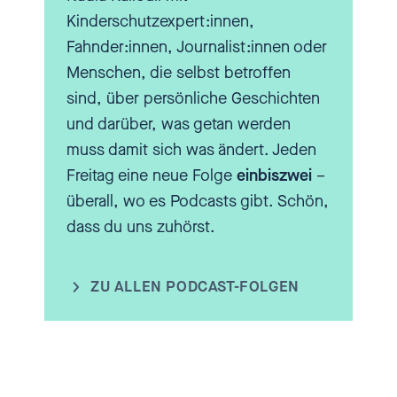
kannst einen Fall, der dir Sorgen
Kinderschutzexpert:innen,
macht, über ein Kind
Fahnder:innen, Journalist:innen oder
besprechen. Musst natürlich
Menschen, die selbst betroffen
aufpassen, dass du nicht
sind, über persönliche Geschichten
erkennbar über das Kind
und darüber, was getan werden
sprichst, sondern die
muss damit sich was ändert. Jeden
Schweigepflicht bleibt gewahrt.
Freitag eine neue Folge
einbiszwei
–
Und dann ist es entweder so: Du
überall, wo es Podcasts gibt. Schön,
bist Ärztin und machst dir Sorgen
dass du uns zuhörst.
wegen eines körperlichen
Befundes, du siehst blaue
Flecken, fragst dich, wie die
ZU ALLEN PODCAST-FOLGEN
entstanden sein können. Die
Eltern geben eine Information
dazu, die dir nicht so ganz
plausibel vorkommt und dann