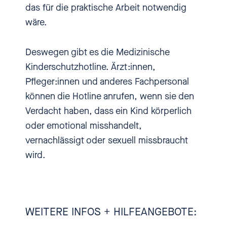
das für die praktische Arbeit notwendig
Kinder und Jugendmediziner Dr.
wäre.
Oliver Berthold vor zwei Jahren in
einem Interview gesagt, als es
Deswegen gibt es die Medizinische
um Kleinkinder ging, die noch
Kinderschutzhotline. Ärzt:innen,
nicht mal laufen können. Oliver
Pfleger:innen und anderes Fachpersonal
Berthold berichtete von
können die Hotline anrufen, wenn sie den
Schütteltraumata und von
Verdacht haben, dass ein Kind körperlich
Knochenbrüchen. Und das las
oder emotional misshandelt,
sich alles entsetzlich. Oliver
vernachlässigt oder sexuell missbraucht
Berthold kennt sich da aus. Er ist
wird.
nämlich Kinder und
Jugendmediziner. Und er leitet
die Kinderschutzambulanz der
DRK Kliniken Westend in Berlin.
WEITERE INFOS + HILFEANGEBOTE:
Und er ist Teamleiter der