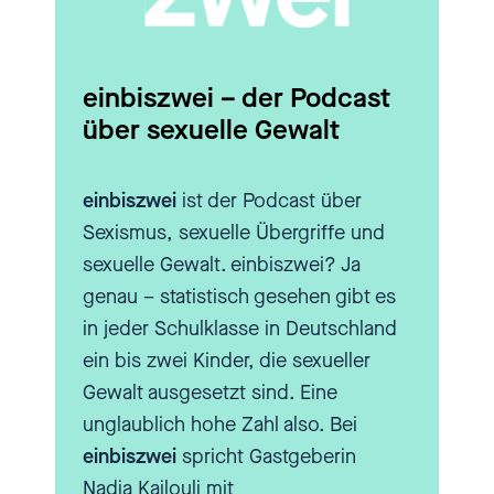
auch Fachkräfte aus der Kinder
und Jugendhilfe und von den
Familiengerichten. Das ist
einbiszwei – der Podcast
allerdings später dazugekommen.
über sexuelle Gewalt
[00:02:04.500] - Nadia Kailouli
einbiszwei
ist der Podcast über
Sexismus, sexuelle Übergriffe und
Was ist die Kinderschutzholtine
sexuelle Gewalt. einbiszwei? Ja
genau? Ich rufe da an und was
genau – statistisch gesehen gibt es
passiert dann?
in jeder Schulklasse in Deutschland
ein bis zwei Kinder, die sexueller
[00:02:08.040] - Oliver Berthold
Gewalt ausgesetzt sind. Eine
unglaublich hohe Zahl also. Bei
Dann hast du direkt eine Ärztin
einbiszwei
spricht Gastgeberin
oder einen Arzt am Telefon und
Nadia Kailouli mit