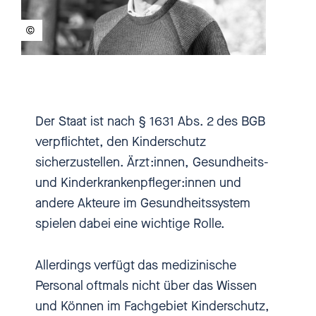
und persönliche Geschichten.
Wenn es euch damit aber nicht
so gut gehen sollte. Wir haben in
den Shownotes Telefonnummern
und Hilfeangebote verlinkt, wo
Der Staat ist nach § 1631 Abs. 2 des BGB
ihr Hilfe findet. Hier ist
verpflichtet, den Kinderschutz
einbiszwei. Schön, dass du uns
sicherzustellen. Ärzt:innen, Gesundheits-
zuhörst.
und Kinderkrankenpfleger:innen und
andere Akteure im Gesundheitssystem
[00:00:59.220] - Nadia Kailouli
spielen dabei eine wichtige Rolle.
Wir werden teilweise wegen
Allerdings verfügt das medizinische
Verletzungen kontaktiert, die
Personal oftmals nicht über das Wissen
sonst nur bei Zusammenstößen
und Können im Fachgebiet Kinderschutz,
mit Autos auftreten. Das hat der