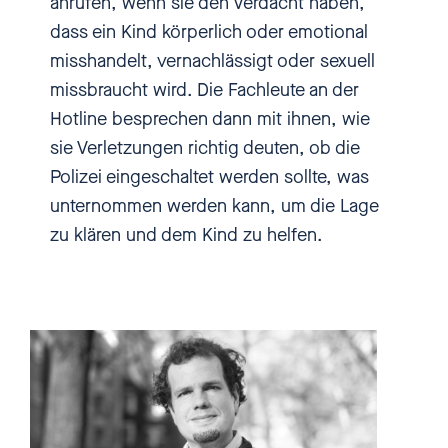
anrufen, wenn sie den Verdacht haben,
Sexismus, sexuelle Übergriffe
dass ein Kind körperlich oder emotional
und sexuelle Gewalt gegen
misshandelt, vernachlässigt oder sexuell
Kinder und Jugendliche.
missbraucht wird. Die Fachleute an der
einbiszwei? Ja, genau. Ein bis
Hotline besprechen dann mit ihnen, wie
zwei Kinder sind in jeder
sie Verletzungen richtig deuten, ob die
Schulklasse in Deutschland
Polizei eingeschaltet werden sollte, was
sexueller Gewalt ausgesetzt.
unternommen werden kann, um die Lage
Wieso das so häufig passiert und
zu klären und dem Kind zu helfen.
was man gegen sexuelle
Übergriffe tun kann, das erfahrt
ihr hier bei einbiszwei. Ich bin
Nadja Kailouli und in diesem
Podcast spreche ich mit
Expert*innen, Journalist*innen
und Betroffenen. Wir reden über
akute Missstände, Anlaufstellen