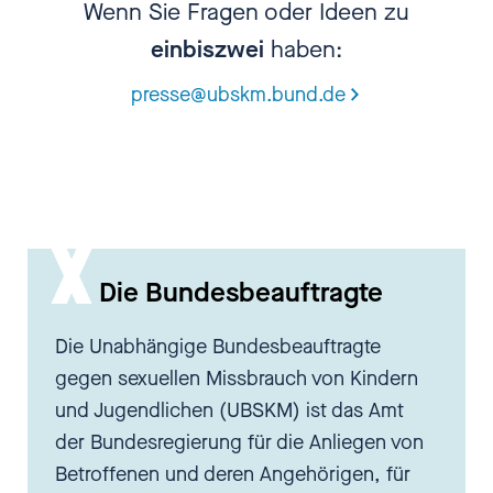
Wenn Sie Fragen oder Ideen zu
kann man das miteinander
einbiszwei
haben:
diskutieren.
presse@ubskm.bund.de
[00:02:32.640] - Nadia Kailouli
Ich hatte eigentlich immer das
Bild davon, dass wenn Ärztinnen
oder Ärzte irgendwas an einem
Kind feststellen, was Verletzung
Die Bundesbeauftragte
darstellt oder eben Hinweise
darauf, dass da vielleicht ein
Die Unabhängige Bundesbeauftragte
Missbrauch stattfindet, dass man
gegen sexuellen Missbrauch von Kindern
sich im Team unterhält oder
und Jugendlichen (UBSKM) ist das Amt
Ärztinnen und Ärzte selbst schon
der Bundesregierung für die Anliegen von
wissen, wie sie das zu deuten
Betroffenen und deren Angehörigen, für