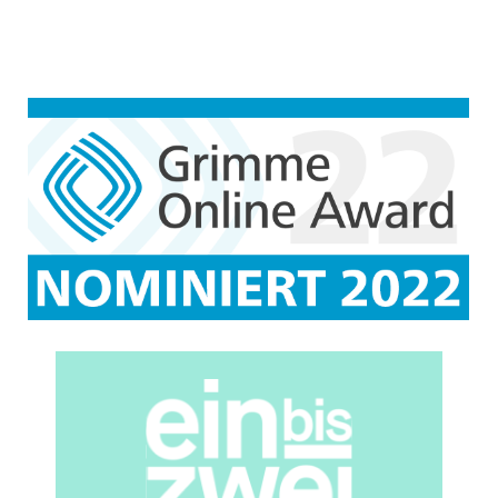
kann man sich ganz ganz viel
vorstellen. Aber als ich mich dann
damit auseinandergesetzt habe,
habe ich gemerkt: "Ach so, das
ist eine Hotline, die sich vor allem
an Ärztinnen und Ärzte richtet,
die sich dort informieren können."
Richtig?
[00:01:54.030] - Oliver Berthold
Genau. Nicht nur Ärzt*innen,
sondern eben auch alle
Fachkräfte aus dem
Gesundheitswesen und eben