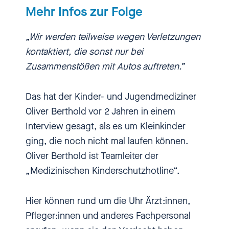
Mehr Infos zur Folge
Und wir lassen auch nicht
„Wir werden teilweise wegen Verletzungen
Ärztinnen und Ärzte auf Patienten
kontaktiert, die sonst nur bei
los, die nicht wissen, wie man
Zusammenstößen mit Autos auftreten.”
jemanden wiederbelebt. Aber wir
lassen tatsächlich Kolleg*innen
Das hat der Kinder- und Jugendmediziner
arbeiten, die nicht wissen, wie
Oliver Berthold vor 2 Jahren in einem
man blaue Flecke einordnet und
Interview gesagt, als es um Kleinkinder
wann man ein Kind schützen
ging, die noch nicht mal laufen können.
muss.
Oliver Berthold ist Teamleiter der
„Medizinischen Kinderschutzhotline“.
[00:00:15.480] - Nadia Kailouli
Hier können rund um die Uhr Ärzt:innen,
Hi. Herzlich willkommen bei
Pfleger:innen und anderes Fachpersonal
einbiszwei, dem Podcast über