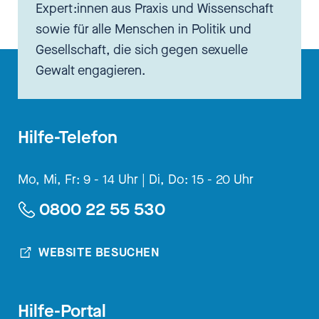
haben. Ich habe nie damit
Expert:innen aus Praxis und Wissenschaft
gerechnet, dass man irgendwo
sowie für alle Menschen in Politik und
anrufen soll oder kann, um sich
Gesellschaft, die sich gegen sexuelle
zu vergewissern, was man da
Gewalt engagieren.
eigentlich sieht.
[00:02:56.040] - Oliver Berthold
Hilfe-Telefon
Ihr dürft uns Ärzte nicht
Mo, Mi, Fr: 9 - 14 Uhr |
Di, Do: 15 - 20 Uhr
überschätzen. Nein, das würde ja
0800 22 55 530
voraussetzen, dass wirklich alle,
die mit Kindern zu tun haben,
WEBSITE BESUCHEN
auch genau wissen, welche
Formen Misshandlung annehmen
können, was dafür spricht, was
Hilfe-Portal
dagegen spricht und wie ich