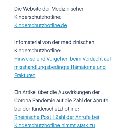
medizinischen
Die Website der Medizinischen
Kinderschutzhotline. Was das ist
Kinderschutzhotline:
und was er und sein Team da
Kinderschutzhotline.de
genau machen, das erzählt er mir
heute hier bei einbiszwei. Oliver
Infomaterial von der medizinischen
Berthold Herzlich willkommen bei
Kinderschutzhotline:
einbiszwei.
Hinweise und Vorgehen beim Verdacht auf
misshandlungsbedingte Hämatome und
[00:01:37.260] - Oliver Berthold
Frakturen
Hallo, schön hier zu sein.
Ein Artikel über die Auswirkungen der
Corona Pandemie auf die Zahl der Anrufe
[00:01:38.460] - Nadia Kailouli
bei der Kinderschutzhotline:
Rheinische Post | Zahl der Anrufe bei
Du bist Teamleiter der
Kinderschutzhotline nimmt stark zu
Kinderschutzhotline und darunter