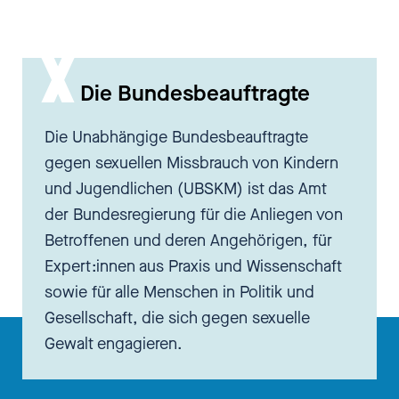
du?
[00:02:59.410] - Andreas Krüger
Ja, da haben aber auch alle
Die Bundesbeauftragte
Kolleginnen und Kollegen eine
andere Haltung dazu. Schafft
Die Unabhängige Bundesbeauftragte
natürlich auch eine
gegen sexuellen Missbrauch von Kindern
vertrauensvolle Atmosphäre.
und Jugendlichen (UBSKM) ist das Amt
der Bundesregierung für die Anliegen von
[00:03:06.320] - Nadia Kailouli
Betroffenen und deren Angehörigen, für
Ja, und die wollen wir jetzt heute
Expert:innen aus Praxis und Wissenschaft
mit dir haben. Und du hast es
sowie für alle Menschen in Politik und
gerade eigentlich schon
Gesellschaft, die sich gegen sexuelle
angesprochen: Die meisten
Gewalt engagieren.
Kinder, mit denen du es zu tun
hast, haben ordentlich einen auf