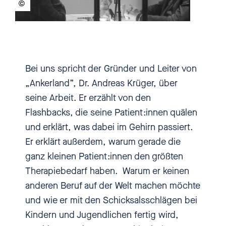
Jahr mehrere 1000 Kinder und
Jugendliche Opfer von Gewalt,
Missbrauch und anderen
traumatischen Erlebnissen. Und
Bei uns spricht der Gründer und Leiter von
so gut Krankenhäuser,
„Ankerland”, Dr. Andreas Krüger, über
Ambulanzen und niedergelassene
seine Arbeit. Er erzählt von den
Praxen auch arbeiten es gibt zu
Flashbacks, die seine Patient:innen quälen
wenig Behandlungsplätze, zu
und erklärt, was dabei im Gehirn passiert.
wenig speziell ausgebildete
Er erklärt außerdem, warum gerade die
Therapeutinnen und
ganz kleinen Patient:innen den größten
Therapeuten, zu wenig Zeit und
Therapiebedarf haben. Warum er keinen
Geld. Deswegen werden
anderen Beruf auf der Welt machen möchte
traumatisierte Kinder oft weder
und wie er mit den Schicksalsschlägen bei
als traumatisiert erkannt noch
Kindern und Jugendlichen fertig wird,
entsprechend behandelt. Der