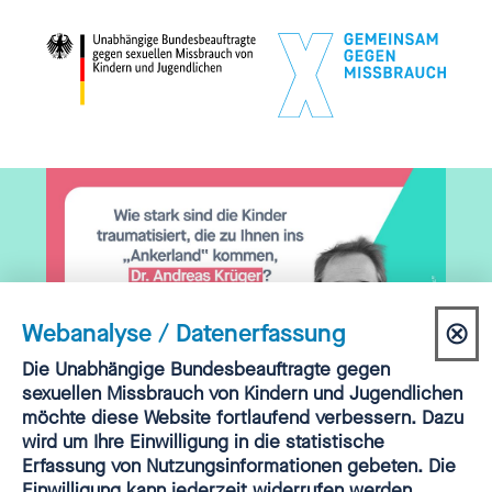
⊗
Webanalyse / Datenerfassung
Dia
Einwilligung
Die Unabhängige Bundesbeauftragte gegen
Webanalyse
sexuellen Missbrauch von Kindern und Jugendlichen
sch
möchte diese Website fortlaufend verbessern. Dazu
PODCAST | FOLGE 51 | ANDREAS KRÜGER
wird um Ihre Einwilligung in die statistische
„Der jüngste Patient, der
Erfassung von Nutzungsinformationen gebeten. Die
Einwilligung kann jederzeit widerrufen werden.