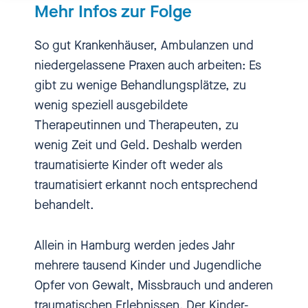
Mehr Infos zur Folge
umbringt.
So gut Krankenhäuser, Ambulanzen und
[00:00:21.120] - Nadia Kailouli
niedergelassene Praxen auch arbeiten: Es
Hi. Herzlich willkommen bei
gibt zu wenige Behandlungsplätze, zu
einbiszwei, dem Podcast über
wenig speziell ausgebildete
Sexismus, sexuelle Übergriffe
Therapeutinnen und Therapeuten, zu
und sexuelle Gewalt gegen
wenig Zeit und Geld. Deshalb werden
Kinder und Jugendliche.
traumatisierte Kinder oft weder als
Einbiszwei? Ja, genau. Ein bis
traumatisiert erkannt noch entsprechend
zwei Kinder sind in jeder
behandelt.
Schulklasse in Deutschland
sexueller Gewalt ausgesetzt.
Allein in Hamburg werden jedes Jahr
Wieso das so häufig passiert und
mehrere tausend Kinder und Jugendliche
was man gegen sexuelle
Opfer von Gewalt, Missbrauch und anderen
Übergriffe tun kann, das erfahrt
traumatischen Erlebnissen. Der Kinder-