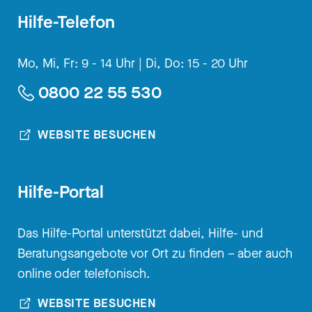
den Deckel bekommen. Du bist
Hilfe-Telefon
Therapeut, Psychotherapeut und
wir sprechen heute über
Mo, Mi, Fr: 9 - 14 Uhr |
Di, Do: 15 - 20 Uhr
Ankerland. Das ist nicht dein
0800 22 55 530
neues Album, sondern das ist?
WEBSITE BESUCHEN
[00:03:24.780] - Andreas Krüger
Das wäre auch schön, ich mach
auch Musik. Aber Ankerland ist
Hilfe-Portal
wahrscheinlich das erste
Traumatherapiezentrum seiner Art
Das Hilfe-Portal unterstützt dabei, Hilfe- und
im deutschsprachigen Raum und
Beratungsangebote vor Ort zu finden – aber auch
ist entstanden aufgrund meiner
online oder telefonisch.
Tätigkeit, die ich so vor über 25
Jahren begonnen habe, also in
WEBSITE BESUCHEN