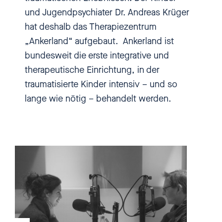
ihr hier bei einbiszwei. Ich bin
und Jugendpsychiater Dr. Andreas Krüger
Nadia Kailouli und in diesem
hat deshalb das Therapiezentrum
Podcast spreche ich mit
„Ankerland“ aufgebaut. Ankerland ist
Expert*innen, Journalist*innen
bundesweit die erste integrative und
und Betroffenen. Wir reden über
therapeutische Einrichtung, in der
akute Missstände, Anlaufstellen
traumatisierte Kinder intensiv – und so
und persönliche Geschichten.
lange wie nötig – behandelt werden.
Wenn es euch damit aber nicht
so gut gehen sollte, wir haben in
den Shownotes Telefonnummern
und Hilfeangebote verlinkt, wo
ihr Hilfe findet. Hier ist
einbiszwei. Schön, dass du uns
zuhörst.
Allein in Hamburg werden jedes