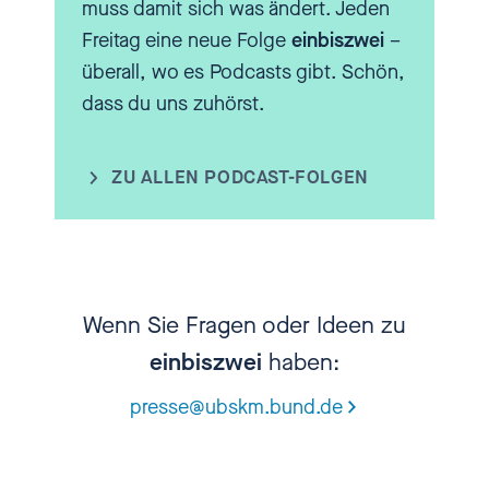
muss damit sich was ändert. Jeden
jetzt nicht auf uns bezogen, das
Freitag eine neue Folge
einbiszwei
–
freut mich, dass wir uns duzen.
überall, wo es Podcasts gibt. Schön,
dass du uns zuhörst.
[00:02:46.890] - Nadia Kailouli
Okay, ich dachte schon: "Shit,
jetzt krieg ich direkt einen drauf".
ZU ALLEN PODCAST-FOLGEN
[00:02:50.520] - Andreas Krüger
Nein, nein, nein. Mir hat mal
jemand gesagt, es ist völlig egal,
Wenn Sie Fragen oder Ideen zu
ob du, du oder Sie Arschloch
einbiszwei
haben:
sagst.
presse@ubskm.bund.de
[00:02:56.190] - Nadia Kailouli
Arschloch ist Arschloch, meinst