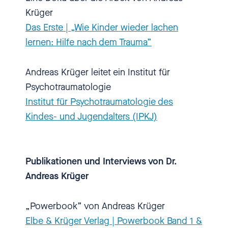
Krüger
Dr. Andreas Krüger.
Das Erste | „Wie Kinder wieder lachen
lernen: Hilfe nach dem Trauma”
[00:01:53.100] - Andreas Krüger
Ja, herzlichen Dank für die
Andreas Krüger leitet ein Institut für
Einladung.
Psychotraumatologie
Institut für Psychotraumatologie des
[00:01:54.690] - Nadia Kailouli
Kindes- und Jugendalters (IPKJ)
Schön, dass du da bist. Ist "Du"
okay?
Publikationen und Interviews von Dr.
[00:01:57.300] - Andreas Krüger
Andreas Krüger
Es ist sehr angenehm.
„Powerbook” von Andreas Krüger
[00:01:58.410] - Nadia Kailouli
Elbe & Krüger Verlag | Powerbook Band 1 &
Du arbeitest hauptsächlich mit