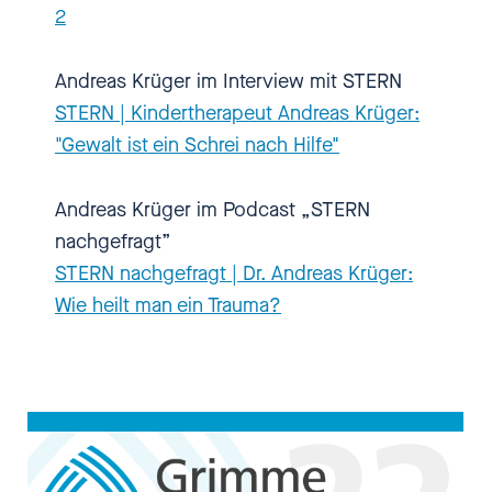
2
Kindern zusammen. Da ist das
"Sie" sowieso nicht Thema,
Andreas Krüger im Interview mit STERN
oder? Oder sagen die: "Herr
STERN | Kindertherapeut Andreas Krüger:
Doktor"?
"Gewalt ist ein Schrei nach Hilfe"
[00:02:03.120] - Andreas Krüger
Andreas Krüger im Podcast „STERN
Also, manche sagen ja zu allen,
nachgefragt”
auch zu den Jugendlichen und
STERN nachgefragt | Dr. Andreas Krüger:
jungen Erwachsenen, immer
Wie heilt man ein Trauma?
gleich "Du".
[00:02:07.860] - Nadia Kailouli
Ja.
[00:02:08.160] - Andreas Krüger