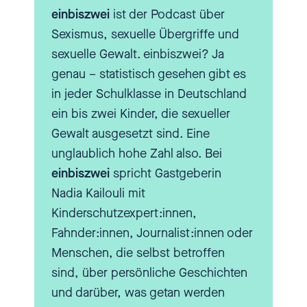
einbiszwei
ist der Podcast über
[00:02:26.370] - Andreas Krüger
Sexismus, sexuelle Übergriffe und
Und das bestätigt mich, nur
sexuelle Gewalt. einbiszwei? Ja
dieses eine Kind. Es ist ja auch
genau – statistisch gesehen gibt es
ein Ausdruck von, es kann ein
in jeder Schulklasse in Deutschland
Ausdruck von Respekt sein,
ein bis zwei Kinder, die sexueller
wenn man sowieso, ich sage
Gewalt ausgesetzt sind. Eine
mal, von der Welt nicht mit
unglaublich hohe Zahl also. Bei
Respekt behandelt wurde. Die
einbiszwei
spricht Gastgeberin
meisten Kinder, die ich
Nadia Kailouli mit
kennenlerne, haben ganz schön
Kinderschutzexpert:innen,
einen auf den Deckel gekriegt.
Fahnder:innen, Journalist:innen oder
Ja, und das ist auch meine Art,
Menschen, die selbst betroffen
so ein bisschen eine Augenhöhe
sind, über persönliche Geschichten
herzustellen, mich nicht gleich so
und darüber, was getan werden
vertraulich und plump, das ist