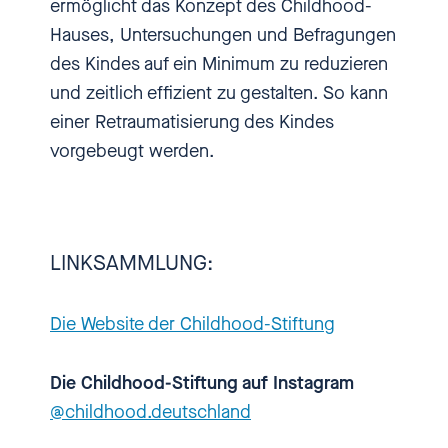
ermöglicht das Konzept des Childhood-
was man tun kann, damit sich
Hauses, Untersuchungen und Befragungen
was ändert. Hier ist einbiszwei.
des Kindes auf ein Minimum zu reduzieren
Schön, dass du uns zuhörst.
und zeitlich effizient zu gestalten. So kann
einer Retraumatisierung des Kindes
[00:00:55.630] - Nadia
vorgebeugt werden.
Kailouli
Jedes Kind hat das Recht auf
eine beschützte, liebevolle und
LINKSAMMLUNG:
sichere Kindheit, frei von
sexuellem Missbrauch und
Die Website der Childhood-Stiftung
Gewalt. Ja klar, sagt da jeder.
Aber das ist eben alles andere als
Die Childhood-Stiftung auf Instagram
eine Selbstverständlichkeit. Für
@childhood.deutschland
einen besseren Kinderschutz