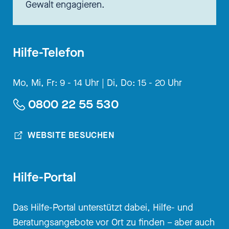
Gewalt engagieren.
[00:02:52.900] - Nadia
Kailouli
Hilfe-Telefon
Das klingt jetzt so wahnsinnig
Mo, Mi, Fr: 9 - 14 Uhr |
Di, Do: 15 - 20 Uhr
durchdacht und theoretisch und
0800 22 55 530
so, aber wir sprechen ja von
Kindern eben, die sie schützen
WEBSITE BESUCHEN
wollen vor sexueller Gewalt. Wie
kann ich mir denn diese Arbeit
dann in so einer Foundation
Hilfe-Portal
vorstellen? Also man kennt sie
vor allem ja auch durch die
Das Hilfe-Portal unterstützt dabei, Hilfe- und
Königen Elisa... Wie heißt sie von
Beratungsangebote vor Ort zu finden – aber auch
Schweden