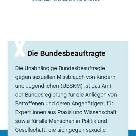
Wir arbeiten spendenbasiert, und
zwar ausschließlich in dem
Themenbereich Schutz vor
Gewalt und vor allem
sexualisierter Gewalt gegen
Kinder an der Stelle. Und das
Die Bundesbeauftragte
variiert von
Projektunterstützungen,
Die Unabhängige Bundesbeauftragte
programmatischer Entwicklung
gegen sexuellen Missbrauch von Kindern
von dem Präventionsbereich in
und Jugendlichen (UBSKM) ist das Amt
dem Feld bis hin zu Angeboten
der Bundesregierung für die Anliegen von
zu Unterstützungsschutz in
Betroffenen und deren Angehörigen, für
Verfahren, in der Klärung solcher
Expert:innen aus Praxis und Wissenschaft
Fragestellungen und auch in der
sowie für alle Menschen in Politik und
langfristigen Unterstützung von
Gesellschaft, die sich gegen sexuelle
Betroffenen.