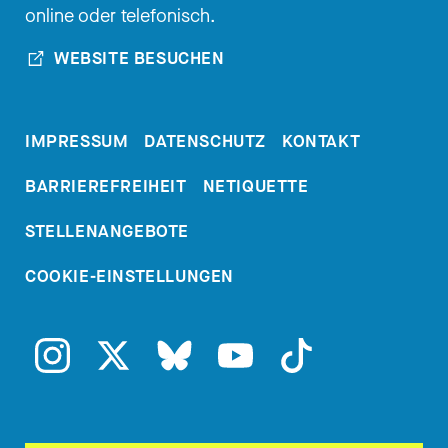
online oder telefonisch.
[00:03:11.760] - Astrid
WEBSITE BESUCHEN
Helling-Bakki
IMPRESSUM
DATENSCHUTZ
KONTAKT
Silvia.
BARRIEREFREIHEIT
NETIQUETTE
[00:03:12.350] - Nadia
STELLENANGEBOTE
Kailouli
COOKIE-EINSTELLUNGEN
Genau, Elisabeth, die war eine
andere. Aber das wurde ja,
glaube ich, von ihr so ins Leben
auch gerufen, diese Organisation.
Wie kann ich mir das vorstellen?