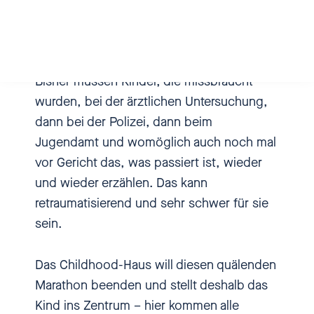
Wir tun zu wenig momentan. Wir
Mehr Infos zur Folge
haben gute Anlaufstellen in
Deutschland. Es hat sich viel
Bisher müssen Kinder, die missbraucht
entwickelt in den letzten 10, 20
wurden, bei der ärztlichen Untersuchung,
Jahren. Aber in dem Umfang, wie
dann bei der Polizei, dann beim
wir in einem Childhood-Haus
Jugendamt und womöglich auch noch mal
sehen, wie wir arbeiten können
vor Gericht das, was passiert ist, wieder
und was dort notwendig ist, was
und wieder erzählen. Das kann
abgefragt wird, das können wir
retraumatisierend und sehr schwer für sie
bei weitem noch nicht leisten.
sein.
Weder flächendeckend noch mit
zehn Häusern können wir auch
Das Childhood-Haus will diesen quälenden
nur einige tausend Kinder
Marathon beenden und stellt deshalb das
erreichen. Und das sind schon
Kind ins Zentrum – hier kommen alle