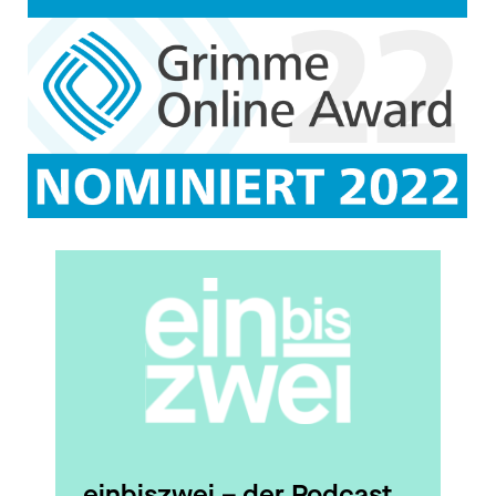
geworden sind. Eine besondere
Idee für einen besseren
Kinderschutz sind dabei
sogenannte Childhood-Häuser.
Die Idee dahinter ist simpel:
Bisher werden Kinder, die
missbraucht wurden, von einer
Station zur nächsten
weitergereicht und müssen bei
der ärztlichen Untersuchung,
dann bei der Polizei und dann
beim Jugendamt und womöglich
auch noch mal vor Gericht das,
was passiert ist, wieder und
wieder erzählen. Das Childhood-
einbiszwei – der Podcast