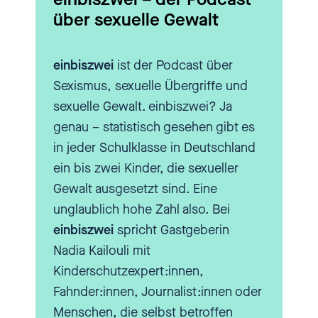
Haus will diesen quälenden
über sexuelle Gewalt
Marathon beenden und stellt
deshalb das Kind ins Zentrum.
einbiszwei
ist der Podcast über
Und hier kommen alle Beteiligten
Sexismus, sexuelle Übergriffe und
zum Kind, das sich nur einmal
sexuelle Gewalt. einbiszwei? Ja
daran erinnern muss. Wie das
genau – statistisch gesehen gibt es
funktioniert, erzählt mir die
in jeder Schulklasse in Deutschland
Geschäftsführerin von Childhood
ein bis zwei Kinder, die sexueller
Deutschland, Dr. Astrid Helling-
Gewalt ausgesetzt sind. Eine
Bakki.
unglaublich hohe Zahl also. Bei
einbiszwei
spricht Gastgeberin
[00:02:11.660] - Astrid
Nadia Kailouli mit
Helling-Bakki
Kinderschutzexpert:innen,
Fahnder:innen, Journalist:innen oder
Hallo!
Menschen, die selbst betroffen