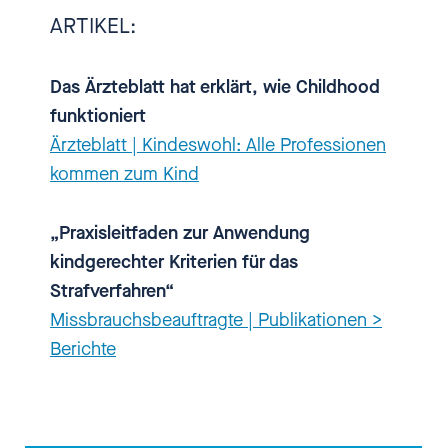
setzt sich seit 1999 die World
ARTIKEL:
Childhood Foundation ein. Die
Organisation, die von Königin
Das Ärzteblatt hat erklärt, wie Childhood
Silvia von Schweden gegründet
funktioniert
wurde, ist mittlerweile in
Ärzteblatt | Kindeswohl: Alle Professionen
Deutschland, Schweden, den
kommen zum Kind
USA und Brasilien vertreten und
arbeitet aktuell mit mehr als 60
„Praxisleitfaden zur Anwendung
Partnerorganisationen aus 14
kindgerechter Kriterien für das
Ländern zusammen. Childhood
Strafverfahren“
verfolgt dabei klare Ziele: Die
Missbrauchsbeauftragte | Publikationen >
Rechte der Kinder schützen und
Berichte
vor allem die
Lebensbedingungen der Kinder
verbessern, die bereits Opfer von
Missbrauch oder Misshandlung