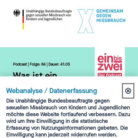
Podcast | Folge: 64 | Dauer: 41:05
Was ist ein
Childhood-Haus,
⊗
Webanalyse / Datenerfassung
Astrid Helling-
Dia
Einwilligung
Die Unabhängige Bundesbeauftragte gegen
Bakki
?
Webanalyse
sexuellen Missbrauch von Kindern und Jugendlichen
sch
möchte diese Website fortlaufend verbessern. Dazu
wird um Ihre Einwilligung in die statistische
HIER REINHÖREN
▷
Erfassung von Nutzungsinformationen gebeten. Die
Einwilligung kann jederzeit widerrufen werden.