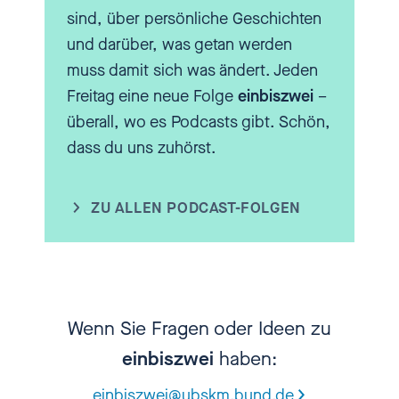
sind, über persönliche Geschichten
[00:02:12.120] - Nadia
und darüber, was getan werden
Kailouli
muss damit sich was ändert. Jeden
Freitag eine neue Folge
einbiszwei
–
Hallo. Frau Helling-Bakki, Sie sind
überall, wo es Podcasts gibt. Schön,
Geschäftsführerin der Childhood
dass du uns zuhörst.
Foundation. Vielleicht erklären Sie
einfach selber mal, was ist denn
ZU ALLEN PODCAST-FOLGEN
das genau?
[00:02:21.600] - Astrid
Helling-Bakki
Wenn Sie Fragen oder Ideen zu
einbiszwei
haben:
Die World Childhood Foundation
ist eine gemeinnützige Stiftung.
einbiszwei@ubskm.bund.de