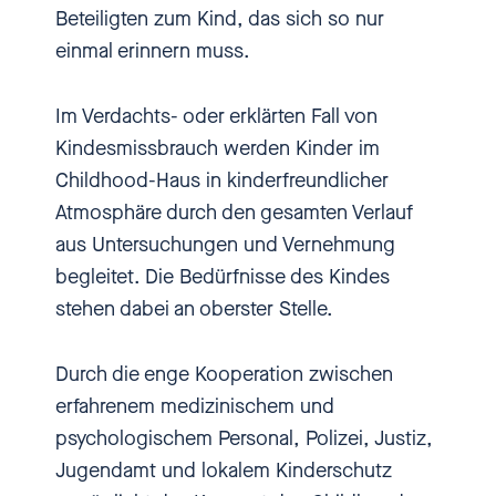
viele, denen wir dadurch einen
Beteiligten zum Kind, das sich so nur
Weg eröffnen.
einmal erinnern muss.
[00:00:30.690] - Nadia
Im Verdachts- oder erklärten Fall von
Kailouli
Kindesmissbrauch werden Kinder im
Childhood-Haus in kinderfreundlicher
Atmosphäre durch den gesamten Verlauf
Hi, herzlich willkommen bei
aus Untersuchungen und Vernehmung
einbiszwei, dem Podcast über
begleitet. Die Bedürfnisse des Kindes
Sexismus, sexuelle Übergriffe
stehen dabei an oberster Stelle.
und sexuelle Gewalt gegen
Kinder und Jugendliche. Ich bin
Durch die enge Kooperation zwischen
Nadia Kailouli und in diesem
erfahrenem medizinischem und
Podcast geht es um persönliche
psychologischem Personal, Polizei, Justiz,
Geschichten, um akute
Jugendamt und lokalem Kinderschutz
Missstände und um die Frage,