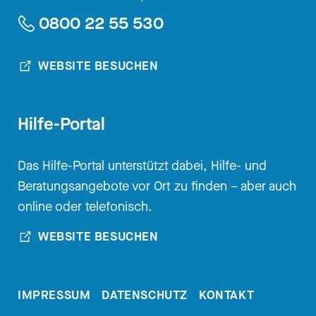
oder was ist normales
0800 22 55 530
Sporttreiben? Oder so. Es ist
einfach sehr unterschiedlich, je
WEBSITE BESUCHEN
nachdem, was der Person gefällt.
[00:03:25.630] - Nadia
Hilfe-Portal
Kailouli
Das Hilfe-Portal unterstützt dabei, Hilfe- und
Beratungsangebote vor Ort zu finden – aber auch
Okay, dann fangen wir direkt mal
online oder telefonisch.
so an: Woran erkenne ich denn,
dass das, wie ich konsumiere
WEBSITE BESUCHEN
nicht mehr normal ist und ich
eventuell eine Pornografiesucht
habe?
IMPRESSUM
DATENSCHUTZ
KONTAKT