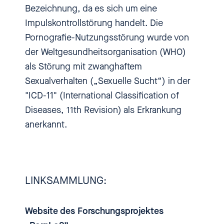
ihren Kolleg:innen hat sie nun
Bezeichnung, da es sich um eine
einen neuen Therapieansatz für
Impulskontrollstörung handelt. Die
Pornosüchtige entwickelt und
Pornografie-Nutzungsstörung wurde von
wie der aussieht, erklärt sie uns
der Weltgesundheitsorganisation (WHO)
jetzt. Herzlich willkommen,
als Störung mit zwanghaftem
Charlotte Markert bei einbiszwei.
Sexualverhalten („Sexuelle Sucht“) in der
Schön, dass du da bist.
"ICD-11" (International Classification of
Diseases, 11th Revision) als Erkrankung
[00:01:38.800] - Charlotte
anerkannt.
Markert
Ja, ganz vielen Dank für die
LINKSAMMLUNG:
Einladung. Ich freue mich sehr.
Website des Forschungsprojektes
[00:01:41.160] - Nadia Kailouli