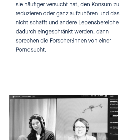
sie häufiger versucht hat, den Konsum zu
Geschichten, um akute
reduzieren oder ganz aufzuhören und das
Missständen und um die Frage,
nicht schafft und andere Lebensbereiche
was man tun kann, damit sich
dadurch eingeschränkt werden, dann
was ändert. Hier ist einbiszwei.
sprechen die Forscher:innen von einer
Schön, dass du uns zuhörst.
Pornosucht.
[00:00:55.270] - Nadia
Kailouli
Gehen wir mal ganz
wissenschaftlich ran: Wenn
Menschen Pornos gucken,
empfangen sie in der Regel
hochattraktive Reize, oder anders
ausgedrückt: Pornos lösen bei