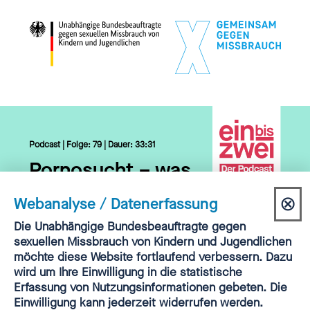
Podcast | Folge: 79 | Dauer: 33:31
Pornosucht – was
ist das,
Charlotte
⊗
Webanalyse / Datenerfassung
Markert
?
Dia
Einwilligung
Die Unabhängige Bundesbeauftragte gegen
Webanalyse
sexuellen Missbrauch von Kindern und Jugendlichen
sch
möchte diese Website fortlaufend verbessern. Dazu
HIER REINHÖREN
▷
wird um Ihre Einwilligung in die statistische
Erfassung von Nutzungsinformationen gebeten. Die
Einwilligung kann jederzeit widerrufen werden.