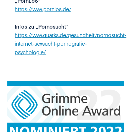
„PornLoS”
https://www.pornlos.de/
Ja, ich freue mich auch.
Charlotte, wir sprechen heute
Infos zu „Pornosucht"
über das Thema
https://www.quarks.de/gesundheit/pornosucht-
Pornografiesucht.
internet-sexsucht-pornografie-
psychologie/
[00:01:47.180] - Charlotte
Markert
Genau.
[00:01:47.590] - Nadia
Kailouli
Gibt es überhaupt dann einen