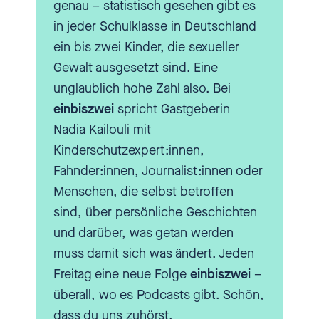
genau – statistisch gesehen gibt es
betroffen sind, eher ein Prozent
in jeder Schulklasse in Deutschland
der Frauen. Wir wissen aber, dass
ein bis zwei Kinder, die sexueller
wirklich die überwiegende
Gewalt ausgesetzt sind. Eine
Mehrheit der Menschen
unglaublich hohe Zahl also. Bei
Pornografie konsumiert. Das
einbiszwei
spricht Gastgeberin
heißt, alle anderen scheinen
Nadia Kailouli mit
irgendwie eine Art von normalen
Kinderschutzexpert:innen,
Pornografiekonsum zu betreiben,
Fahnder:innen, Journalist:innen oder
wobei der Konsum natürlich sehr,
Menschen, die selbst betroffen
sehr unterschiedlich sein kann,
sind, über persönliche Geschichten
hinsichtlich von Länge oder
und darüber, was getan werden
Häufigkeit oder auch dem
muss damit sich was ändert. Jeden
Material, was geschaut wird.
Freitag eine neue Folge
einbiszwei
–
Teilweise auch, ob es sich dabei
überall, wo es Podcasts gibt. Schön,
um rein auditives Material oder
dass du uns zuhörst.