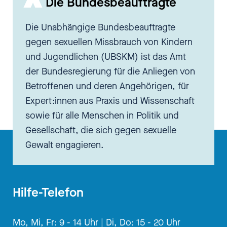
[00:02:55.160] - Charlotte
Die Bundesbeauftragte
Markert
Die Unabhängige Bundesbeauftragte
gegen sexuellen Missbrauch von Kindern
Ich glaube, das ist ganz, ganz
und Jugendlichen (UBSKM) ist das Amt
schwer zu sagen, weil im Grunde
der Bundesregierung für die Anliegen von
genommen ist das eben das,
Betroffenen und deren Angehörigen, für
was die überwiegende Mehrheit
Expert:innen aus Praxis und Wissenschaft
macht. Dazu müssten wir quasi
sowie für alle Menschen in Politik und
alle Menschen befragen, was sie
Gesellschaft, die sich gegen sexuelle
so machen und versuchen, das
Gewalt engagieren.
dann zusammenzufassen. Und
ich glaube, dass das so variabel
ist, dass wir gar nicht sagen
Hilfe-Telefon
können: "Das ist normaler
Pornografiekonsum!" Das wäre so
Mo, Mi, Fr: 9 - 14 Uhr |
Di, Do: 15 - 20 Uhr
was wie: Was ist normaler Schlaf