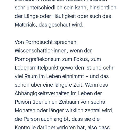
sehr unterschiedlich sein kann, hinsichtlich
sodass eigentlich dieser Wille,
der Länge oder Häufigkeit oder auch des
das zu reduzieren und
Materials, das geschaut wird.
aufzuhören, auch steigt und das
gleichzeitig nicht geschafft wird.
Von Pornosucht sprechen
Wissenschaftler:innen, wenn der
[00:00:30.770] - Nadia
Pornografiekonsum zum Fokus, zum
Kailouli
Lebensmittelpunkt geworden ist und sehr
viel Raum im Leben einnimmt – und das
Hi, herzlich willkommen bei
schon über eine längere Zeit. Wenn das
einbiszwei, dem Podcast über
Abhängigkeitsverhalten im Leben der
Sexismus, sexuelle Übergriffe
Person über einen Zeitraum von sechs
und sexuelle Gewalt gegen
Monaten oder länger wirklich zentral wird,
Kinder und Jugendliche. Ich bin
die Person auch angibt, dass sie die
Nadia Kailouli und in diesem
Kontrolle darüber verloren hat, also dass
Podcast geht es um persönliche