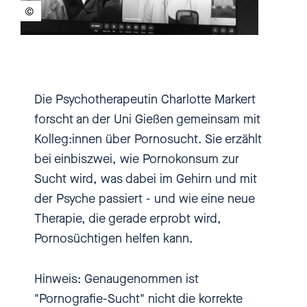
vielen Glücksgefühle aus.
Manche Menschen macht das
aber süchtig. Sie brauchen dann
immer mehr Filme und sie
brauchen oft immer stärkere
Die Psychotherapeutin Charlotte Markert
Reize und damit eben immer
forscht an der Uni Gießen gemeinsam mit
härteres Material. Doch wie bei
Kolleg:innen über Pornosucht. Sie erzählt
jeder Sucht gibt es auch hier
bei einbiszwei, wie Pornokonsum zur
durchaus Möglichkeiten, die
Sucht wird, was dabei im Gehirn und mit
Sucht zu heilen, wenn man die
der Psyche passiert - und wie eine neue
Sucht gründlich genug erforscht.
Therapie, die gerade erprobt wird,
Eine, die schon eine ganze Weile
Pornosüchtigen helfen kann.
untersucht, wie Pornos süchtig
machen, ist die Psychologin
Hinweis: Genaugenommen ist
Charlotte Markert. Zusammen mit
"Pornografie-Sucht" nicht die korrekte