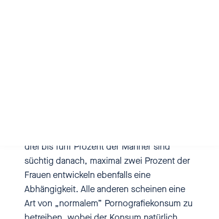
[00:00:01.110] - Charlotte
Markert
Eine Pornografiesucht erkennt
Mehr Infos zur Folge
man daran, dass der
Pornografiekonsum zum Fokus,
zum Lebensmittelpunkt
geworden ist und ganz, ganz viel
Die überwiegende Mehrheit aller
Raum im eigenen Leben
Deutschen konsumiert Pornographie, etwa
einnimmt. Aber tatsächlich
drei bis fünf Prozent der Männer sind
erleben sie häufig auch weniger
süchtig danach, maximal zwei Prozent der
Lust beim
Frauen entwickeln ebenfalls eine
Pornografiekonsumieren oder
Abhängigkeit. Alle anderen scheinen eine
auch beim Masturbieren dazu.
Art von „normalem” Pornografiekonsum zu
Und ja, da tut sich eine immer
betreiben, wobei der Konsum natürlich
größere Diskrepanz auch auf,