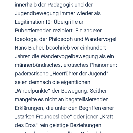
innerhalb der Pädagogik und der
[00:01:01.290] - Nadia
Jugendbewegung immer wieder als
Kailouli
Legitimation für Übergriffe an
Pubertierenden rezipiert. Ein anderer
Wenn man an Pfadfinder denkt,
Ideologe, der Philosoph und Wandervogel
dann fallen einem neben dem
Hans Blüher, beschrieb vor einhundert
Klischee der täglichen guten Tat
Jahren die Wandervogelbewegung als ein
vor allem Abenteuer in Zeltlagern,
männerbündisches, erotisches Phänomen:
tolle Gemeinschaftserlebnisse
päderastische „Heerführer der Jugend“
und Naturverbundenheit ein.
seien demnach die eigentlichen
Doch die Erfolgsgeschichte hat
„Wirbelpunkte“ der Bewegung. Seither
Schattenseiten. Anfang des
mangelte es nicht an bagatellisierenden
Jahres hat der Bund der
Erklärungen, die unter den Begriffen einer
Pfadfinderinnen und Pfadfinder
„starken Freundesliebe“ oder jener „Kraft
eine Studie zum sexuellen
des Eros“ rein geistige Beziehungen
Missbrauch in den eigenen