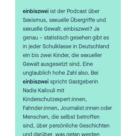
nicht so Berührungspunkte mit.
einbiszwei
ist der Podcast über
Wenn, dann habe ich
Sexismus, sexuelle Übergriffe und
wahrscheinlich eher so Vorurteile.
sexuelle Gewalt. einbiszwei? Ja
So nach dem Motto: "Was ist das
genau – statistisch gesehen gibt es
da für eine Truppe, die Pfadfinder
in jeder Schulklasse in Deutschland
irgendwie so ein bisschen
ein bis zwei Kinder, die sexueller
gleiche Kleidung und so ist das
Gewalt ausgesetzt sind. Eine
nicht auch so ein bisschen
unglaublich hohe Zahl also. Bei
Studentenverbindungs-Niveau
einbiszwei
spricht Gastgeberin
und so?" Kannst du uns vielleicht
Nadia Kailouli mit
einfach mal einen Einblick da in
Kinderschutzexpert:innen,
die, ich sag jetzt mal nicht Szene,
Fahnder:innen, Journalist:innen oder
aber in die Welt der Pfadfinder
Menschen, die selbst betroffen
geben?
sind, über persönliche Geschichten
und darüber, was getan werden