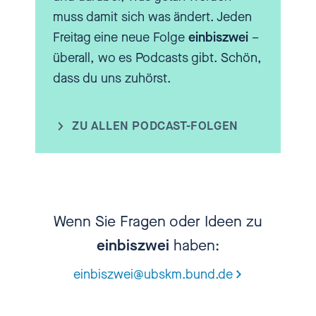
[00:03:14.480] - Sven Reiß
muss damit sich was ändert. Jeden
Freitag eine neue Folge
einbiszwei
–
Ja, vielleicht passt der Szene
überall, wo es Podcasts gibt. Schön,
Begriff sogar irgendwo. Also
dass du uns zuhörst.
gerade in Deutschland ist die
Pfadfinderbewegung stark durch
ZU ALLEN PODCAST-FOLGEN
die Jugendbewegung, durch den
Wandervogel geprägt. Um 1900
entstanden, Jugendliche, die
gerade aus der grauen Stadt, aus
Berlin und anderen Orten raus
Wenn Sie Fragen oder Ideen zu
wollten, in der Natur wandern.
einbiszwei
haben:
Eigentlich erst mal klingt alles
einbiszwei@ubskm.bund.de
sehr unspektakulär, aber was sie
dort fanden, waren Freiräume,