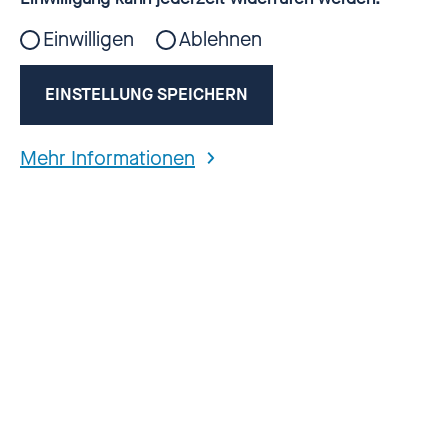
HIER REINHÖREN
▷
Einwilligen
Ablehnen
EINSTELLUNG SPEICHERN
Mehr Informationen