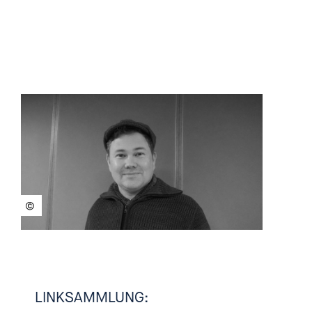
schon lange mit sexueller Gewalt
in Jugendbewegungen. Und er
ist Teil des Arbeitskreises
"Schatten der
Jugendbewegung", der sich der
Aufarbeitung und Prävention
sexueller Gewalt in
Jugendbewegungen widmet.
[00:01:57.660] - Nadia
Kailouli
Dann sage ich Sven Reiß, schön,
dass du heute bei uns bist bei
einbiszwei. Grüß dich.
LINKSAMMLUNG: