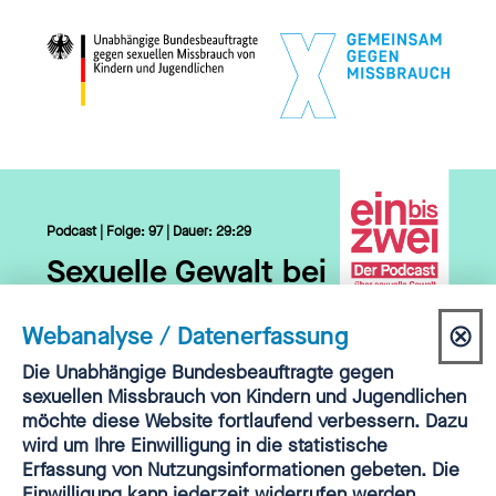
Podcast | Folge: 97 | Dauer: 29:29
Sexuelle Gewalt bei
den Pfadfindern –
⊗
Webanalyse / Datenerfassung
kann man seine
Dia
Einwilligung
Die Unabhängige Bundesbeauftragte gegen
Kinder dort
Webanalyse
sexuellen Missbrauch von Kindern und Jugendlichen
sch
hinschicken,
Sven
möchte diese Website fortlaufend verbessern. Dazu
wird um Ihre Einwilligung in die statistische
Reiß
?
Erfassung von Nutzungsinformationen gebeten. Die
Einwilligung kann jederzeit widerrufen werden.