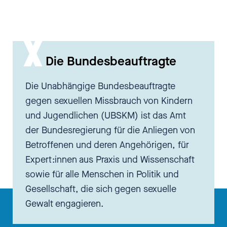
Freiräume, eigenen Jugendlich-
Jungsein-Dürfens. In der Zeit des
Kaiserreiches in den 20er kam
dann aus England diese
Die Bundesbeauftragte
Pfadfinder dazu. Das verschmolz
sich alles so ein bisschen zur
Die Unabhängige Bundesbeauftragte
deutschen Jugendbewegung,
gegen sexuellen Missbrauch von Kindern
zur bündischen Jugend.
und Jugendlichen (UBSKM) ist das Amt
Kernelemente ist eigentlich ein
der Bundesregierung für die Anliegen von
Gemeinschaftserlebnis,
Betroffenen und deren Angehörigen, für
Naturerlebnis, sind ja Nächte am
Expert:innen aus Praxis und Wissenschaft
Lagerfeuer, das Erlebnis aber
sowie für alle Menschen in Politik und
eben von Kameradschaft,
Gesellschaft, die sich gegen sexuelle
Freundschaften,
Gewalt engagieren.
gemeinschaftsstiftende Sache,
Welt erleben, Welt entdecken, auf