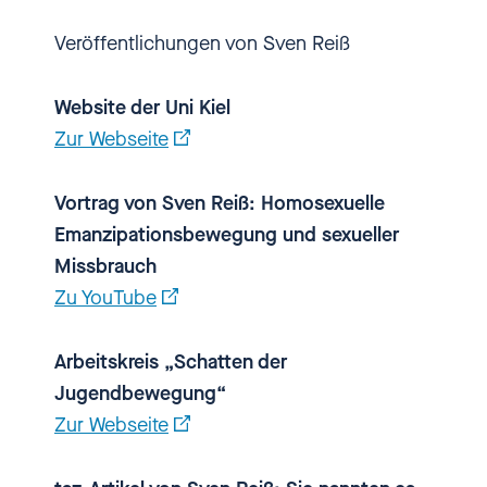
[00:02:01.240] - Sven Reiß
Veröffentlichungen von Sven Reiß
Freut mich, hier sein zu dürfen.
Website der Uni Kiel
Zur Webseite
[00:02:02.620] - Nadia
Vortrag von Sven Reiß: Homosexuelle
Kailouli
Emanzipationsbewegung und sexueller
Missbrauch
Sven, Ich will direkt mit dir bei
Zu YouTube
den Pfadfindern anfangen. Als du
davon gehört hast, dass es eine
Arbeitskreis „Schatten der
Auswertung, eine Studie gab
Jugendbewegung“
darüber, wie viele Betroffene es
Zur Webseite
von sexualisierter Gewalt bei den
Pfadfindern gab, hast du dir