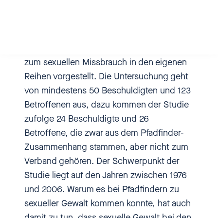
dann auch bekannt worden ist,
Naturverbundenheit ein. Doch die
der hat auch massiv Jungen
Erfolgsgeschichte hat Schattenseiten:
missbraucht. Und da war dann
Anfang des Jahres hat der Bund der
so, dass ich gesagt habe: Ne, da
Pfadfinderinnen und Pfadfinder eine Studie
muss jetzt mehr passieren. Da
zum sexuellen Missbrauch in den eigenen
haben wir einen
Reihen vorgestellt. Die Untersuchung geht
Präventionsarbeitskreis
von mindestens 50 Beschuldigten und 123
gegründet, "Schatten der
Betroffenen aus, dazu kommen der Studie
Jugendbewegung", wo wir
zufolge 24 Beschuldigte und 26
gesagt haben, wir müssen über
Betroffene, die zwar aus dem Pfadfinder-
dieses Thema reden, das ist ja
Zusammenhang stammen, aber nicht zum
nun nicht klein und desto mehr
Verband gehören. Der Schwerpunkt der
man guckt, desto mehr findet
Studie liegt auf den Jahren zwischen 1976
man doch irgendwie auch dazu.
und 2006. Warum es bei Pfadfindern zu
sexueller Gewalt kommen konnte, hat auch
[00:00:37.550] - Nadia
damit zu tun, dass sexuelle Gewalt bei den