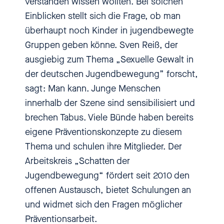
verstanden wissen wollten. Bei solchen
Reihen in den vergangenen rund
Einblicken stellt sich die Frage, ob man
30 Jahren vorgestellt. Die
überhaupt noch Kinder in jugendbewegte
Untersuchung geht von
Gruppen geben könne. Sven Reiß, der
mindestens 50 Beschuldigten
ausgiebig zum Thema „Sexuelle Gewalt in
und 123 Betroffenen aus. Warum
der deutschen Jugendbewegung” forscht,
es bei Pfadfindern immer wieder
sagt: Man kann. Junge Menschen
zu sexueller Gewalt kommen
innerhalb der Szene sind sensibilisiert und
konnte, hat auch damit zu tun,
brechen Tabus. Viele Bünde haben bereits
dass sexuelle Gewalt in
eigene Präventionskonzepte zu diesem
Jugendbewegungen lange als
Thema und schulen ihre Mitglieder. Der
pädagogischer Eros akzeptiert
Arbeitskreis „Schatten der
und ideologisch legitimiert
Jugendbewegung“ fördert seit 2010 den
wurde. Der Kulturwissenschaftler
offenen Austausch, bietet Schulungen an
Sven Reiß, der selbst einmal
und widmet sich den Fragen möglicher
Pfadfinder war, beschäftigt sich
Präventionsarbeit.