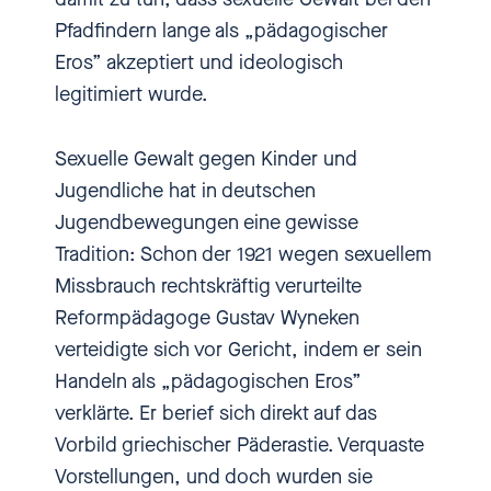
Pfadfindern lange als „pädagogischer
Kailouli
Eros” akzeptiert und ideologisch
legitimiert wurde.
Hi, herzlich willkommen bei
einbiszwei, dem Podcast über
Sexuelle Gewalt gegen Kinder und
Sexismus, sexuelle Übergriffe
Jugendliche hat in deutschen
und sexuelle Gewalt gegen
Jugendbewegungen eine gewisse
Kinder und Jugendliche. Ich bin
Tradition: Schon der 1921 wegen sexuellem
Nadia Kailouli und in diesem
Missbrauch rechtskräftig verurteilte
Podcast geht es um persönliche
Reformpädagoge Gustav Wyneken
Geschichten, um akute
verteidigte sich vor Gericht, indem er sein
Missstände und um die Frage,
Handeln als „pädagogischen Eros”
was man tun kann, damit sich
verklärte. Er berief sich direkt auf das
was ändert. Hier ist einbiszwei.
Vorbild griechischer Päderastie. Verquaste
Schön, dass du uns zuhörst.
Vorstellungen, und doch wurden sie