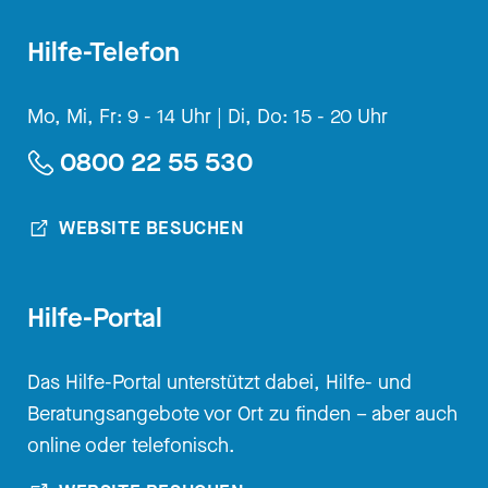
großen Fahrten unterwegs sein.
Hilfe-Telefon
So, das sind eigentlich so
Kernbereiche dieses
Mo, Mi, Fr: 9 - 14 Uhr |
Di, Do: 15 - 20 Uhr
jugendbewegten Erlebnisraumes.
0800 22 55 530
[00:04:05.140] - Nadia
Kailouli
WEBSITE BESUCHEN
Warum ist dann, was ja so schön
Hilfe-Portal
klingt, wie du es gerade
beschrieben hast, diese
Jugendbewegung, warum ist das
Das Hilfe-Portal unterstützt dabei, Hilfe- und
dann so ein Nährboden für
Beratungsangebote vor Ort zu finden – aber auch
sexualisierte Gewalt?
online oder telefonisch.