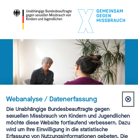
⊗
Webanalyse / Datenerfassung
Dia
Einwilligung
Die Unabhängige Bundesbeauftragte gegen
AKTUELLES | 14.11.2025
Webanalyse
sexuellen Missbrauch von Kindern und Jugendlichen
sch
KEINE WEITERFÜHRUNG
möchte diese Website fortlaufend verbessern. Dazu
DES FONDS SEXUELLER
wird um Ihre Einwilligung in die statistische
Erfassung von Nutzungsinformationen gebeten. Die