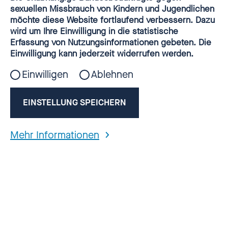
Beauftragten für Fragen des sexuellen
Webanalyse
sexuellen Missbrauch von Kindern und Jugendlichen
sch
möchte diese Website fortlaufend verbessern. Dazu
Kindesmissbrauchs (UBSKM) möchte an die
wird um Ihre Einwilligung in die statistische
Kinder und Jugendlichen erinnern, für die
Erfassung von Nutzungsinformationen gebeten. Die
die Weihnachtsferien gerade auch in
Einwilligung kann jederzeit widerrufen werden.
Pandemiezeiten Isolation, Einsamkeit,
Einwilligen
Ablehnen
Ohnmacht, Angst und Gewalt bedeuten. Der
Betroffenenrat appelliert an die
EINSTELLUNG SPEICHERN
Gesellschaft, hinzusehen und sich
Mehr Informationen
einzumischen, wenn Kinder in Not sind.
Bundesweite Hilfeangebote bei sexuellem
Missbrauch:
www.hilfe-portal-missbrauch.de