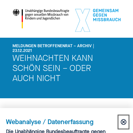
MELDUNGEN BETROFFENENRAT – ARCHIV |
23.12.2021
WEIHNACHTEN KANN
SCHÖN SEIN – ODER
AUCH NICHT
⊗
Webanalyse / Datenerfassung
Der Betroffenenrat beim Unabhängigen
Dia
Einwilligung
Die Unabhängige Bundesbeauftragte gegen